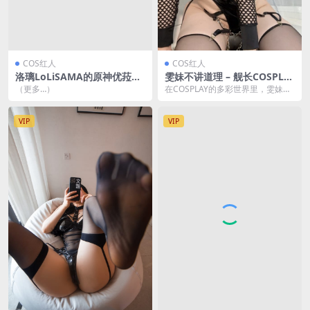
COS红人
COS红人
洛璃LoLiSAMA的原神优菈＆
雯妹不讲道理 – 舰长COSPLA
甘雨COSPLAY大赏[79P-1.33
Y精选集[18P-60M]
（更多…）
在COSPLAY的多彩世界里，雯妹以
GB]
其独特的魅力和对角色的深刻理
解，成为了众多粉...
VIP
VIP