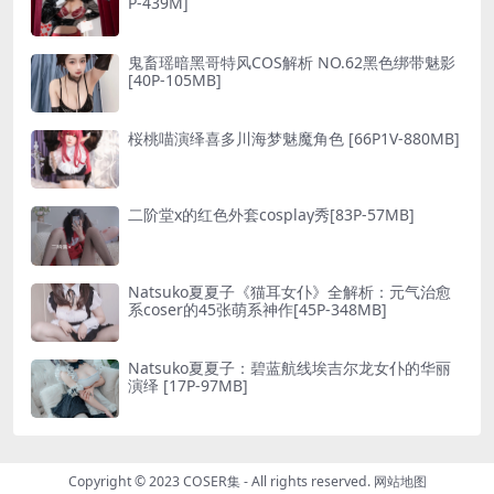
P-439M]
鬼畜瑶暗黑哥特风COS解析 NO.62黑色绑带魅影
[40P-105MB]
桜桃喵演绎喜多川海梦魅魔角色 [66P1V-880MB]
二阶堂x的红色外套cosplay秀[83P-57MB]
Natsuko夏夏子《猫耳女仆》全解析：元气治愈
系coser的45张萌系神作[45P-348MB]
Natsuko夏夏子：碧蓝航线埃吉尔龙女仆的华丽
演绎 [17P-97MB]
Copyright © 2023
COSER集
- All rights reserved.
网站地图