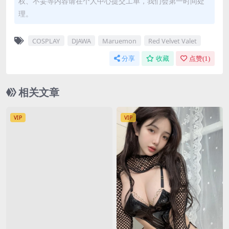
权、不妥等内容请在个人中心提交工单，我们会第一时间处
理。
COSPLAY
DJAWA
Maruemon
Red Velvet Valet
分享
收藏
点赞(
1
)
相关文章
VIP
VIP