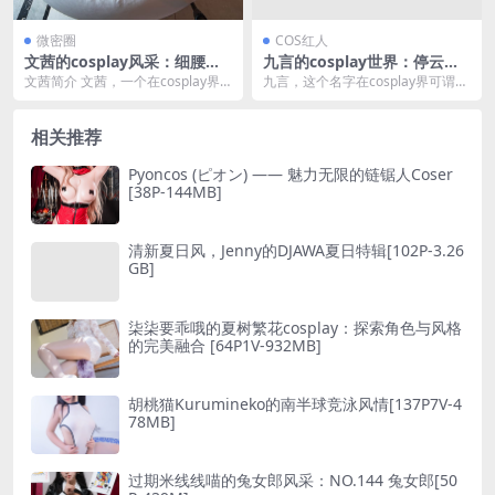
微密圈
COS红人
文茜的cosplay风采：细腰蜜
九言的cosplay世界：停云系
腿肥臀的魅力[138P-902MB]
列的风采[60P-0.98G]
文茜简介 文茜，一个在cosplay界
九言，这个名字在cosplay界可谓是
小有名气的女孩，她以其独特的风
响当当的存在。 她以其独特的风格
格和精湛的表...
和对角色的...
相关推荐
Pyoncos (ピオン) —— 魅力无限的链锯人Coser
[38P-144MB]
清新夏日风，Jenny的DJAWA夏日特辑[102P-3.26
GB]
柒柒要乖哦的夏树繁花cosplay：探索角色与风格
的完美融合 [64P1V-932MB]
胡桃猫Kurumineko的南半球竞泳风情[137P7V-4
78MB]
过期米线线喵的兔女郎风采：NO.144 兔女郎[50