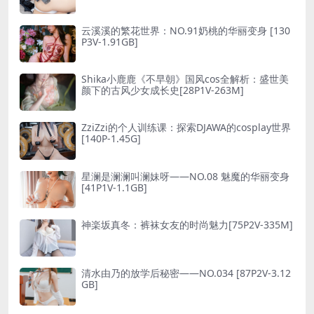
云溪溪的繁花世界：NO.91奶桃的华丽变身 [130
P3V-1.91GB]
Shika小鹿鹿《不早朝》国风cos全解析：盛世美
颜下的古风少女成长史[28P1V-263M]
ZziZzi的个人训练课：探索DJAWA的cosplay世界
[140P-1.45G]
星澜是澜澜叫澜妹呀——NO.08 魅魔的华丽变身
[41P1V-1.1GB]
神楽坂真冬：裤袜女友的时尚魅力[75P2V-335M]
清水由乃的放学后秘密——NO.034 [87P2V-3.12
GB]