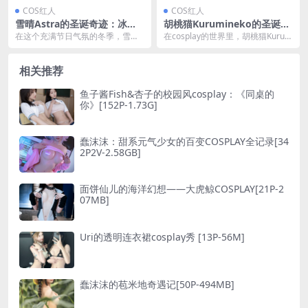
COS红人
COS红人
雪晴Astra的圣诞奇迹：冰雪
胡桃猫Kurumineko的圣诞魔
世界的魔法少女 [123P2V-1.0
法时刻[108P-1.29GB]
在这个充满节日气氛的冬季，雪晴A
在cosplay的世界里，胡桃猫Kurum
6GB]
stra以她独特的魅力和风格，为我
ineko以其独特的魅力和精湛的扮演
们带来了一场视...
技...
相关推荐
鱼子酱Fish&杏子的校园风cosplay：《同桌的
你》[152P-1.73G]
蠢沫沫：甜系元气少女的百变COSPLAY全记录[34
2P2V-2.58GB]
面饼仙儿的海洋幻想——大虎鲸COSPLAY[21P-2
07MB]
Uri的透明连衣裙cosplay秀 [13P-56M]
蠢沫沫的苞米地奇遇记[50P-494MB]