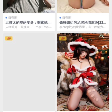
微密圈
微密圈
五姨太的华丽变身：探索她的
铁锤姐姐的足球风情演绎[22P
Cosplay世界[41P1V-222M]
6V-385MB]
人物简介：五姨太，一个在Cosplay
在cosplay的世界里，有一种魅力无
界小有名气的女孩。她以独特的风
法抵挡，那就是将运动与美完美结
格和精湛的技...
合的演绎。今...
VIP
VIP