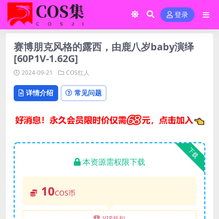
登录
赛博朋克风格的露西，由鹿八岁baby演绎
[60P1V-1.62G]
2024-09-21
COS红人
详情介绍
常见问题
下载
本资源需权限下载
10
COS币
VIP折扣