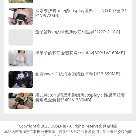
探索奈汐酱nice的cosplay世界——NO.057密[31
P1V-972MB]
鱼子酱Fish的绿色薄纱幻想世界[120P-2.18G]
半半子的梦幻爱宕花嫁cosplay[30P/1V/160MB]
念雪ww：白桃汽水的清新演绎 [42P-390MB]
果儿Victoria暗黑系御姐风cosplay：性感黑丝套
装角色全解析[34P1V-380MB]
Copyright © 2023
COSER集
- All rights reserved.
网站地图
本站内容来源于互联网公开资源，仅供个人学习和参考使用，禁止未经授权的商