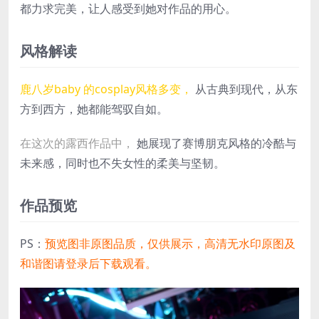
都力求完美，让人感受到她对作品的用心。
风格解读
鹿八岁baby 的cosplay风格多变，
从古典到现代，从东
方到西方，她都能驾驭自如。
在这次的露西作品中，
她展现了赛博朋克风格的冷酷与
未来感，同时也不失女性的柔美与坚韧。
作品预览
PS：
预览图非原图品质，仅供展示，高清无水印原图及
和谐图请登录后下载观看。