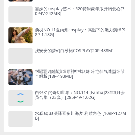
雯妹的cosplay艺术：520特辑豪华版开胸爱心[3
0P4V-242MB]
前羽NO.11夏雨潮cosplay：高温下的魅力演绎[9
8P-1.18G]
浅安安的梦幻白纱裙COSPLAY[20P-488M]
封疆疆v倾情演绎原神申鹤s妹 冷艳仙气造型细节
全解析[18P-193MB]
白银81的奇幻世界：NO.114 [Fantia]23年3月会
员合集（23套）[285P4V-1.02G]
水淼aqua演绎喜多川海梦 利兹角色 [109P-127M
B]