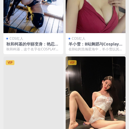
COS红人
COS红人
秋和柯基的华丽变身：艳忍CO
羊小雪：B站舞蹈与Cosplay
SPLAY的极致演绎 [67P2V-1.
的璀璨之星 [799P41V-3.19G
秋和柯基，这个名字在COSPLAY界
在B站的浩瀚星海中，羊小雪以其独
34GB]
B]
可谓是响当当，她以其独特的风格
特的魅力和才华，成为了舞蹈区的
和精湛的技艺赢...
一颗璀璨之星。 她...
VIP
VIP