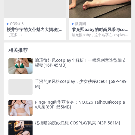
COS红人
微密圈
桜井宁宁的女仆魅力大揭秘[7
黎允熙baby的时尚风采与cos
7P+1.7G]
play艺术[708P49V-1.69GB]
（更多…）
黎允熙baby，这个名字在cosplay
界可谓是响当当。她以其独特的时
尚触觉和对...
相关推荐
瑜瑾御姐风cosplay全解析！一根绳创意造型细节
揭秘[16P-45MB]
千澄的JK风格cosplay：少女秩序ace01 [68P-499
M]
PingPing的华丽变身：NO.026 Taihou的cospla
y风采[89P-655MB]
桜桃喵的夜纱幻想 COSPLAY风采 [43P-581M]