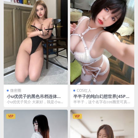
微密圈
COS红人
小u优优子的黑色吊档连体衣
半半子的纯白幻想世界[45P1V
魅力秀 [12P-19M]
-107MB]
小u优优子简介 大家好，我是小u优
半半子，这个名字在cos圈里可真是
优子，一个热爱cosplay的女孩。
如雷贯耳。 她不仅仅是一个cospla
今天，我...
y爱好者...
VIP
VIP