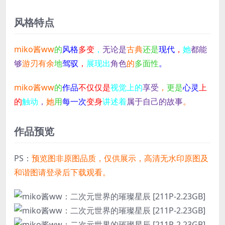
风格特点
miko酱ww
的
风格
多变
，
无论是
古典
还是
现代
，
她
都能
够
游刃有余
地
驾驭
，
展现出
角色
的
多面性
。
miko酱ww
的
作品
不仅仅是
视觉上的
享受
，
更是
心灵
上
的
触动
，
她
用
每一次
变身
讲述着
属于自己的故事
。
作品预览
PS：
预览图非原图品质，仅供展示，高清无水印原图及
和谐图请登录后下载观看。