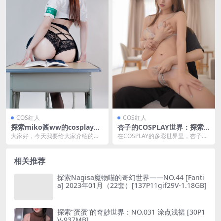
COS红人
COS红人
探索miko酱ww的cosplay世
杏子的COSPLAY世界：探索
界：风纪委员的魅力[40P-257
角色扮演的艺术与魅力 [140P-
大家好，今天我要给大家介绍的是
在COSPLAY的多彩世界里，杏子以
MB]
872M]
一位特别的cosplay爱好者——mik
其独特的魅力和对角色的深刻理
o酱ww。...
解，成为了众多粉...
相关推荐
探索Nagisa魔物喵的奇幻世界——NO.44 [Fanti
a] 2023年01月（22套）[137P11gif29V-1.18GB]
探索“蛋蛋”的奇妙世界：NO.031 涂点浅裙 [30P1
V-937MB]