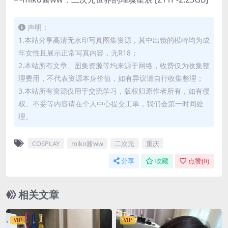
声明：
1.本站分享高清无水印写真图集资源，其中出镜的模特均为成
年女性且展示正常写真内容，无R18；
2.本站所有文章、图集资源等均来源于网络，收费仅为收集整
理费用，不代表资源本身价值，如有异议请自行收集整理；
3.本站所有资源仅用于交流学习，版权归原作者所有，如有侵
权、不妥等内容请在个人中心提交工单，我们会第一时间处
理。
COSPLAY
miko酱ww
二次元
重庆
分享
收藏
点赞(
0
)
相关文章
VIP
VIP