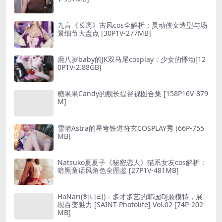
九言《长离》古风cos全解析：灵动侠女造型与场
景细节大盘点 [30P1V-277MB]
鹿八岁baby的JK双马尾cosplay：少女的悸动[12
0P1V-2.88GB]
糖果果Candy的舰长提督视图合集 [158P16V-879
M]
雪晴Astra的星穹铁道符玄COSPLAY秀 [66P-755
MB]
Natsuko夏夏子《秘密恋人》猫系女友cos解析：
暗黑童话风角色全图鉴 [27P1V-481MB]
HaNari(하나리)：多才多艺的韩国DJ兼模特，展
现百变魅力 [SAINT Photolife] Vol.02 [74P-202
MB]