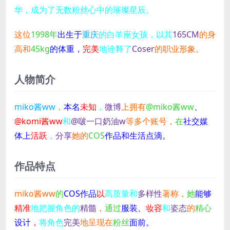
华，成为了无数粉丝心中的璀璨星辰。
这位
1998年
出生于
重庆
的白羊座女孩，以其
165CM
的身
高和
45kg
的体重，
完美
地诠释了
Coser
的职业形象。
人物简介
miko酱ww
，
本名
未知
，
微博
上拥有
@miko酱ww
、
@komi酱ww
和
@啵一口奶油w
等多个账号，
在
社交媒
体上
活跃
，
分享
她的
COS
作品和生活点滴。
作品特点
miko酱ww
的
COS作品
以
高质量和
多样性
著称，
她
能够
精准
地把握角色的
精髓
，
通过
服装、
妆容
和
姿态
的
精心
设计
，
将角色
完美
地呈现在
粉丝
面前。