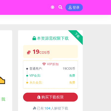
登录
下载
本资源需权限下载
19
COS币
VIP折扣
普通用户:
19COS币
VIP会员:
免费
永久会员:
免费
购买下载权限
，我
已有
104
人解锁下载