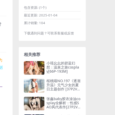
包含资源:
(1个)
最近更新:
2025-01-04
累计销量:
104
赞
下载遇到问题？可联系客服或反馈
相关推荐
力
小瑶幺幺的碧蓝幻
刻
想：温泉之旅cospla
y[66P-193M]
桜桃喵NO.197《逐渐
升温》元气少女的夏
一
日主题创作 [37P2V-6
45MB]
张鑫baby胶衣涂油co
splay全解析：性感S
AO风代表作[27P2V-
27MB]