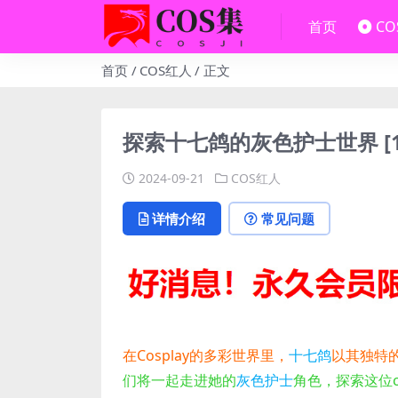
首页
C
首页
COS红人
正文
探索十七鸽的灰色护士世界 [146
2024-09-21
COS红人
详情介绍
常见问题
在Cosplay的多彩世界里，
十七鸽
以其独特
们将一起走进她的
灰色护士
角色，探索这位