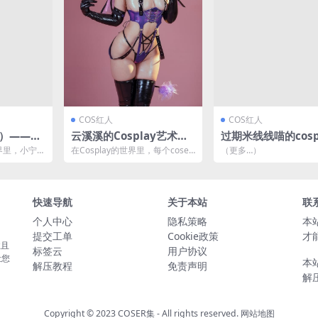
COS红人
COS红人
酱）——灵
云溪溪的Cosplay艺术：
过期米线线喵的cosp
世界[50
NO.59 奶桃手办桃的风采
世界：探索NO.131
世界里，小宁h
在Cosplay的世界里，每个coser
（更多…）
[60P-591M]
[16P-47MB]
特的魅力和对
都是自己故事的主角，而云溪溪
则是其中一位...
快速导航
关于本站
联
个人中心
隐私策略
本
提交工单
Cookie政策
才
性且
标签云
用户协议
让您
本
解压教程
免责声明
解
Copyright © 2023
COSER集
- All rights reserved.
网站地图