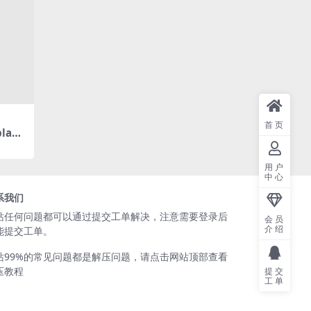
首页
lay
小福利
用户
中心
系我们
站任何问题都可以通过
提交工单
解决，注意需要登录后
会员
介绍
能提交工单。
站99%的常见问题都是解压问题，请点击网站顶部查看
压教程
提交
工单