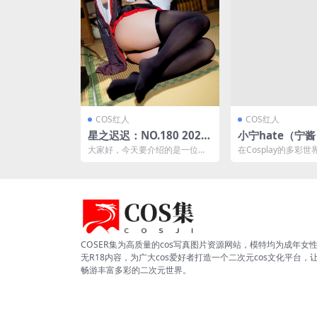
COS红人
COS红人
星之迟迟：NO.180 2023
小宁hate（宁
年12月计划B 碧蓝航线-樫
动猫耳少女的奇幻
大家好，今天要介绍的是一位在c
在Cosplay的多彩
野 女仆 [78P3V-1.15G]
P1V-393M]
osplay界冉冉升起的新星——星
ate（宁酱）以其独
之迟迟。 她以其...
角色的深刻理...
COSER集为高质量的cos写真图片资源网站，模特均为成年女
无R18内容，为广大cos爱好者打造一个二次元cos文化平台，
畅游丰富多彩的二次元世界。