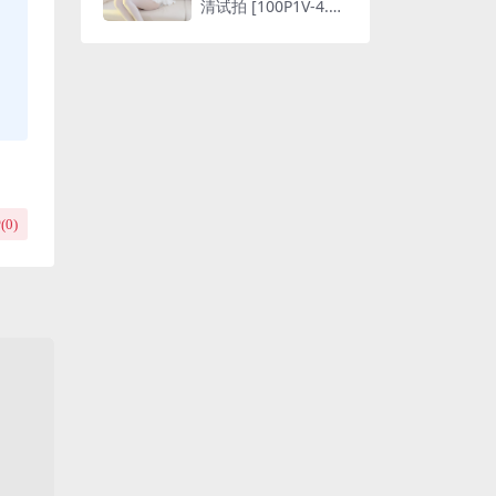
清试拍 [100P1V-4.7
G]
(
0
)