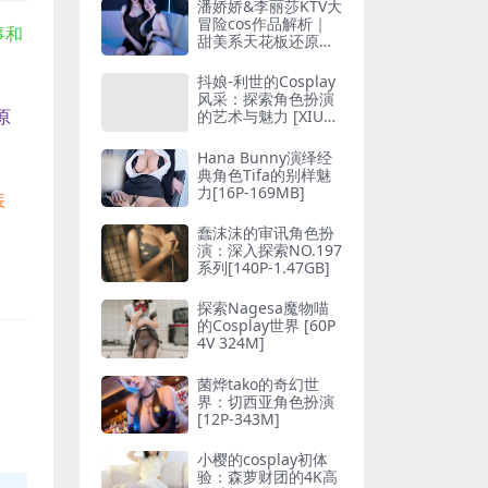
潘娇娇&李丽莎KTV大
冒险cos作品解析｜
事和
甜美系天花板还原名
场面[91P-1.12GB]
抖娘-利世的Cosplay
风采：探索角色扮演
原
的艺术与魅力 [XIURE
N秀人网] 2022.04.2
0 NO.4897 [73P-630
Hana Bunny演绎经
MB]
典角色Tifa的别样魅
力[16P-169MB]
装
蠢沫沫的审讯角色扮
演：深入探索NO.197
系列[140P-1.47GB]
探索Nagesa魔物喵
的Cosplay世界 [60P
4V 324M]
菌烨tako的奇幻世
界：切西亚角色扮演
[12P-343M]
小樱的cosplay初体
验：森萝财团的4K高