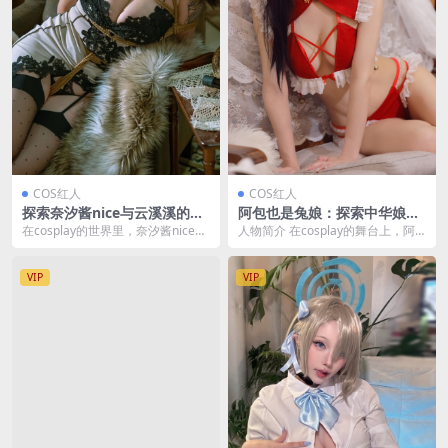
COS红人
COS红人
探索奈汐酱nice与云溪溪的潮
阿包也是兔娘：探索中华娘的
汐+月魅力合集 [38P-539M]
cosplay世界 [22P-470MB]
在cosplay的世界里，奈汐酱nice和
人物简介 在cosplay的舞台上，阿
云溪溪这两位才华横溢的女孩以其
包也是兔娘以其独特的魅力和对角
独特的魅...
色的深刻理解...
VIP
VIP