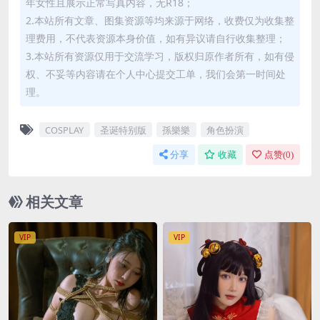
年女性且展示正常写真内容，无R18；
2.本站所有文章、图集资源等均来源于网络，收费仅为收集整
理费用，不代表资源本身价值，如有异议请自行收集整理；
3.本站所有资源仅用于交流学习，版权归原作者所有，如有侵
权、不妥等内容请在个人中心提交工单，我们会第一时间处
理。
COSPLAY
圣诞特别版
孫樂樂
角色扮演
分享
收藏
点赞(
0
)
相关文章
VIP
VIP