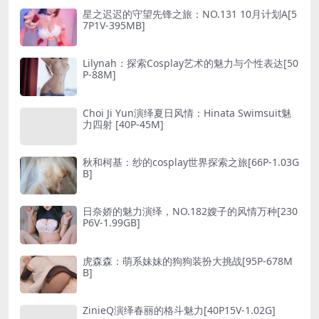
星之迟迟的守望先锋之旅：NO.131 10月计划A[5
7P1V-395MB]
Lilynah：探索Cosplay艺术的魅力与个性表达[50
P-88M]
Choi Ji Yun演绎夏日风情：Hinata Swimsuit魅
力四射 [40P-45M]
秋和柯基：纱的cosplay世界探索之旅[66P-1.03G
B]
日奈娇的魅力演绎，NO.182嫂子的风情万种[230
P6V-1.99GB]
虎森森：萌系妹妹的狗狗装扮大挑战[95P-678M
B]
ZinieQ演绎春丽的格斗魅力[40P15V-1.02G]