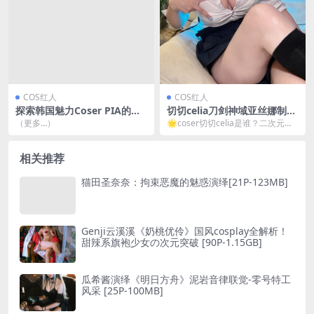
COS红人
COS红人
探索韩国魅力Coser PIA的风
切切celia刀剑神域亚丝娜制服
采——ArtGravia[102P-168M
自拍：明日奈本子娘造型全解
（更多…）
🌟coser切切celia是谁？二次元破
B]
析[17P7V-264MB]
次元壁的宝藏女孩 最近在cos圈疯
狂刷屏...
相关推荐
猫田圣奈奈：拘束恶魔的魅惑演绎[21P-123MB]
Genji云溪溪《奶桃优伶》国风cosplay全解析！
甜辣系旗袍少女の次元突破 [90P-1.15GB]
瓜希酱演绎《明日方舟》泥岩音律联觉-零号特工
风采 [25P-100MB]