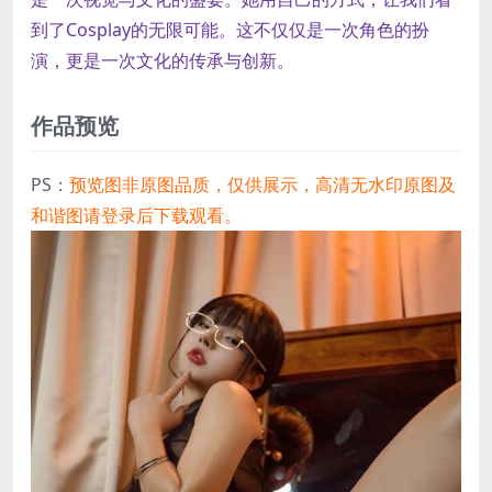
到了Cosplay的无限可能。这不仅仅是一次角色的扮
演，更是一次文化的传承与创新。
作品预览
PS：
预览图非原图品质，仅供展示，高清无水印原图及
和谐图请登录后下载观看。