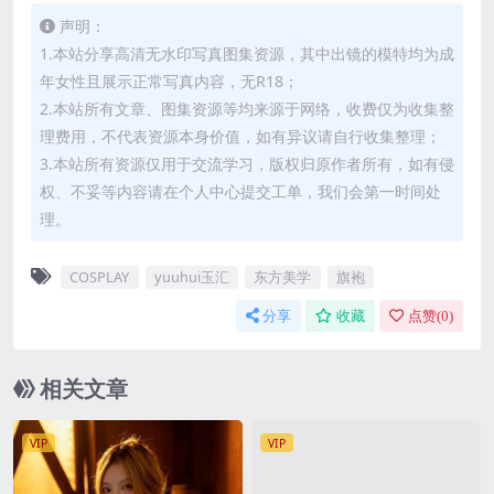
声明：
1.本站分享高清无水印写真图集资源，其中出镜的模特均为成
年女性且展示正常写真内容，无R18；
2.本站所有文章、图集资源等均来源于网络，收费仅为收集整
理费用，不代表资源本身价值，如有异议请自行收集整理；
3.本站所有资源仅用于交流学习，版权归原作者所有，如有侵
权、不妥等内容请在个人中心提交工单，我们会第一时间处
理。
COSPLAY
yuuhui玉汇
东方美学
旗袍
分享
收藏
点赞(
0
)
相关文章
VIP
VIP