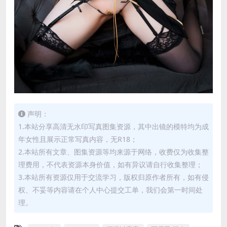
声明：
1.本站分享高清无水印写真图集资源，其中出镜的模特均为成
年女性且展示正常写真内容，无R18；
2.本站所有文章、图集资源等均来源于网络，收费仅为收集整
理费用，不代表资源本身价值，如有异议请自行收集整理；
3.本站所有资源仅用于交流学习，版权归原作者所有，如有侵
权、不妥等内容请在个人中心提交工单，我们会第一时间处
理。