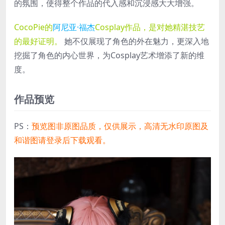
的氛围，使得整个作品的代入感和沉浸感大大增强。
CocoPie的
阿尼亚·福杰
Cosplay作品，是对她精湛技艺
的最好证明。
她不仅展现了角色的外在魅力，更深入地
挖掘了角色的内心世界，为Cosplay艺术增添了新的维
度。
作品预览
PS：
预览图非原图品质，仅供展示，高清无水印原图及
和谐图请登录后下载观看。