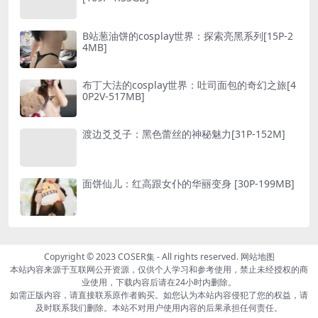
B站葱油饼的cosplay世界：探索亮黑系列[15P-2
4MB]
布丁大法的cosplay世界：吐司面包的奇幻之旅[4
0P2V-517MB]
渡边爻爻子：黑色蕾丝的神秘魅力[31P-152M]
面饼仙儿：红高跟女仆的华丽变身 [30P-199MB]
Copyright © 2023
COSER集
- All rights reserved.
网站地图
本站内容来源于互联网公开资源，仅供个人学习和参考使用，禁止未经授权的商
业使用，下载内容后请在24小时内删除。
如需正版内容，请直接联系原作者购买。如您认为本站内容侵犯了您的权益，请
及时联系我们删除。本站不对用户使用内容的后果承担任何责任。