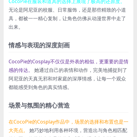
CocoPie在服装和道具的选择上展现了极高的还原度。
无论是阿尼亚的校服、日常服饰，还是那些精致的小道
具，都被一一精心复制，让角色仿佛从动漫世界中走了
出来。
情感与表现的深度刻画
CocoPie的Cosplay不仅仅是外表的相似，更重要的是情
感的传达。
她通过自己的表情和动作，完美地捕捉到了
阿尼亚的天真无邪和对家庭的深厚情感，让每一个观众
都能感受到角色的真实情感。
场景与氛围的精心营造
在CocoPie的Cosplay作品中，场景的选择和布置也是一
大亮点。
她巧妙地利用各种环境，营造出与角色相匹配