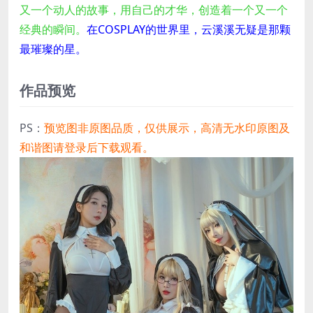
又一个动人的故事，用自己的才华，创造着一个又一个
经典的瞬间。
在COSPLAY的世界里，云溪溪无疑是那颗
最璀璨的星。
作品预览
PS：
预览图非原图品质，仅供展示，高清无水印原图及
和谐图请登录后下载观看。