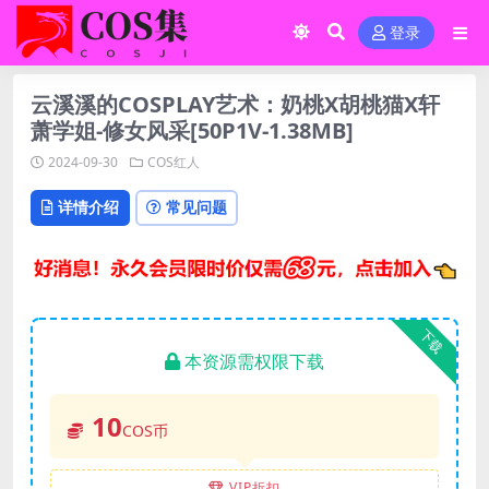
登录
云溪溪的COSPLAY艺术：奶桃X胡桃猫X轩
萧学姐-修女风采[50P1V-1.38MB]
2024-09-30
COS红人
详情介绍
常见问题
下载
本资源需权限下载
10
COS币
VIP折扣