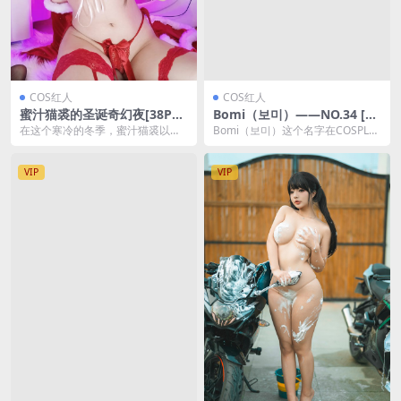
COS红人
COS红人
蜜汁猫裘的圣诞奇幻夜[38P1V
Bomi（보미）——NO.34 [Bi
-898M]
milstory] Vol.08——男友视
在这个寒冷的冬季，蜜汁猫裘以她
Bomi（보미）这个名字在COSPLAY
角下的梦幻COSPLAY[72P-33
独特的魅力和对Cosplay的热爱，为
界可谓是响当当，她以独特的风格
6MB]
我们带来了一...
和精湛的C...
VIP
VIP