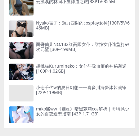
云溪溪的林间小屋禅道之旅[38P1V-355M]
Nyako喵子：魅力四射的cosplay女神[130P/5V/6
46MB]
面饼仙儿NO.132红高跟女仆：甜辣女仆造型打破
次元壁 [30P-199MB]
胡桃猫Kurumineko：女仆与吸血姬的神秘邂逅
[100P-1.02GB]
小仓千代w的夏日幻想——喜多川海夢泳装演绎
[22P-119MB]
miko酱ww《幽灵》暗黑萝莉cos解析｜哥特风少
女的百变造型指南 [43P-1.71GB]