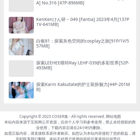
A] No.316 [47P-896MB]
KenKenけん研 – 049 [Fantia] 2023年4月[137P
1V-641MB]
白银81：探索灰色空间的cosplay之旅[91P/1V/5
57MB]
探索LEEHEE模特Ray LEHF-039的多彩世界[52P-
493MB]
探索Karin Kakudate的护士装扮魅力[44P-201M
B]
Copyright © 2023
COSER集
- All rights reserved.
网站地图
本站内容来源于互联网公开资源，仅供个人学习和参考使用，禁止未经授权的商
业使用，下载内容后请在24小时内删除。
如需正版内容，请直接联系原作者购买。如您认为本站内容侵犯了您的权益，请
及时联系我们删除。本站不对用户使用内容的后果承担任何责任。