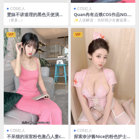
COS红人
COS红人
雯妹不讲道理的黑色天使演绎
Quan冉有点饿COS作品NO.2
[46P-548MB]
1：机械甜心还原NIKKE爱丽
（更多…）
✨人设解读：当软萌少女邂逅赛博
丝名场面 [47P-321MB]
美学 说起Quan冉有点饿这位宝藏C
oser，最近...
VIP
VIP
COS红人
COS红人
不呆猫的浴室粉色激凸人妻co
探索奈汐酱Nice的粉色护士世