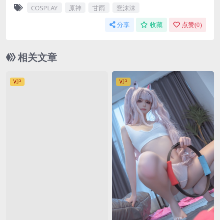
COSPLAY
原神
甘雨
蠢沫沫
分享
收藏
点赞(
0
)
相关文章
VIP
VIP