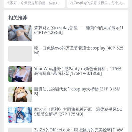
splay [39P1V-420MB]
界 [36P3V-141M]
大家好，今天要介绍的是一位在cos
在Cosplay的多彩世界里，每个人都
play界小有名气的不呆猫，她以其
有自己独特的风格和故事。今天，
独特的风格和...
我们要走进的...
相关推荐
森萝财团的cosplay新星——雏菊04的风采展示[1
64P1V-4.29GB]
咬一口兔娘ovo的万圣节看護士cosplay [40P-625
M]
YeonWoo甜美性感Panty-ra角色全解析，175张
高清写真+幕后花絮[175P1V-3.18GB]
面饼仙儿的能代女仆cosplay大揭秘 [31P-316M
B]
蠢沫沫《原神》甘雨旗袍神还原！温柔秘书风CO
S细节全解析 [27P-175MB]
ZziZzi的OfficeLook：职场魅力的完美诠释[DJAW