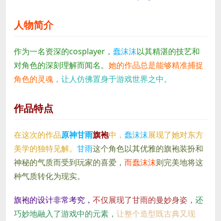
人物简介
作为一名资深的cosplayer，
蠢沫沫
以其精湛的技艺和
对角色的深刻理解而闻名。
她的作品总是能够精准捕捉
角色的灵魂，
让人仿佛置身于游戏世界之中。
作品特点
在这次的作品
原神
甘雨
旗袍
中，
蠢沫沫
展现了她对东方
美学的独特见解。
甘雨
这个角色以其优雅的旗袍装扮和
神秘的气质而受到玩家的喜爱，
而蠢沫沫
则完美地将这
种气质转化为现实。
旗袍的设计非常考究，
不仅展现了甘雨的曼妙身姿，
还
巧妙地融入了游戏中的元素，
让整个造型既古典又现