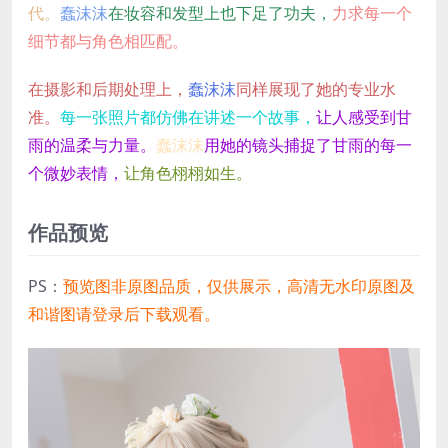
代。
蠢沫沫
在妆容和发型上也下足了功夫，
力求每一个
细节都与角色相匹配。
在摄影和后期处理上，
蠢沫沫
同样展现了她的专业水
准。
每一张照片都仿佛在讲述一个故事，
让人感受到甘
雨的温柔与力量。
蠢沫沫
用她的镜头捕捉了甘雨的每一
个微妙表情，
让角色栩栩如生。
作品预览
PS：
预览图非原图品质，仅供展示，高清无水印原图及
和谐图请登录后下载观看。