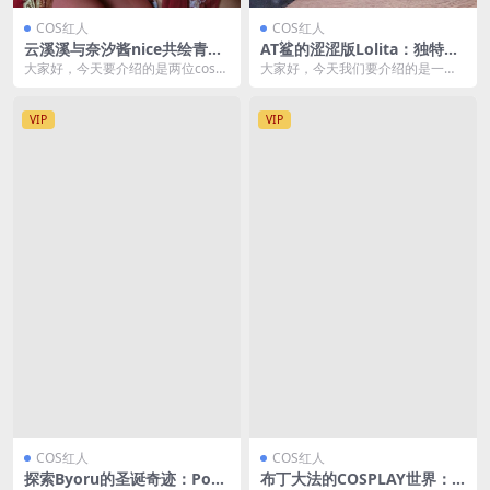
COS红人
COS红人
云溪溪与奈汐酱nice共绘青楼
AT鲨的涩涩版Lolita：独特风
韵事 [121P1V-1.23GB]
格的cosplay演绎 [54P-55M
大家好，今天要介绍的是两位cos界
大家好，今天我们要介绍的是一位c
B]
的女神——云溪溪和奈汐酱nice。
osplay界的新星——AT鲨。 AT鲨以
她们的最新作...
其独特...
VIP
VIP
COS红人
COS红人
探索Byoru的圣诞奇迹：Pow
布丁大法的COSPLAY世界：