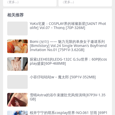
a Christmas系列[52P1V-817
探索她的多面魅力[89P8V -75
（更多…）
（更多…）
MB]
8MB]
相关推荐
YoKo宅夏：COSPLAY界的璀璨新星[SAINT Phot
olife] Vol.07 – Thong [70P-326M]
Bomi (보미) —— 魅力无限的单身女子邀请系列
[Bimilstory] Vol.24 Single Woman’s Boyfriend
Invitation No.01 [75P1V-3.62GB]
探索LEEHEE的LEDG-132C G.Su世界：60P的cos
play盛宴[60P-468MB]
小容仔咕咕咕w – 魔太郎 [50P1V-352MB]
雪晴Astra的浴巾束腰肚兜风情演绎[87P3V-1.35
GB]
桜井宁宁的萌系cosplay世界-NO.061 甘雨 [69P1