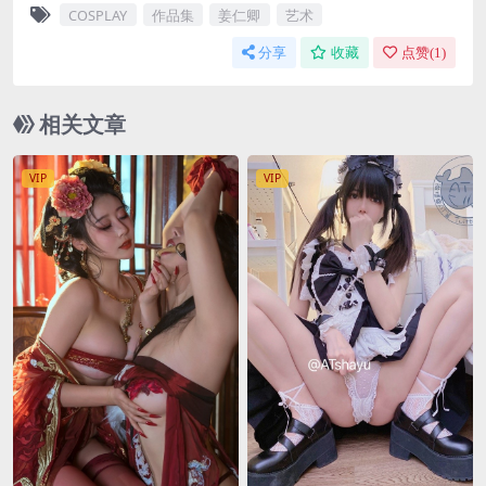
COSPLAY
作品集
姜仁卿
艺术
分享
收藏
点赞(
1
)
相关文章
VIP
VIP