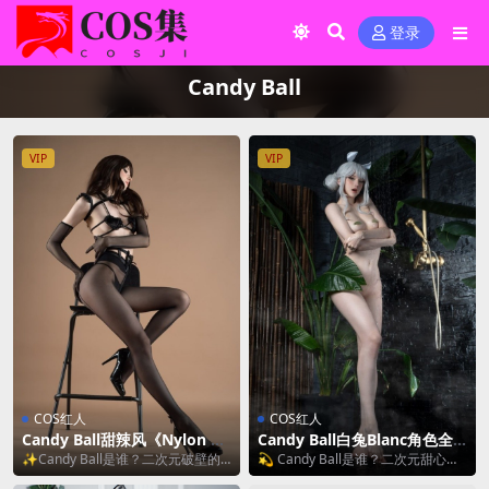
登录
Candy Ball
VIP
VIP
COS红人
COS红人
Candy Ball甜辣风《Nylon Da
Candy Ball白兔Blanc角色全
nce》写真解读：尼龙服饰与舞
解析｜NIKKE最甜coser的细节
✨Candy Ball是谁？二次元破壁的
💫 Candy Ball是谁？二次元甜心の
蹈的视觉盛宴[32P2V-538MB]
美学 [70P-247MB]
甜系御姐 说起Candy Ball，老二...
破圈密码 说到甜美系coser天花