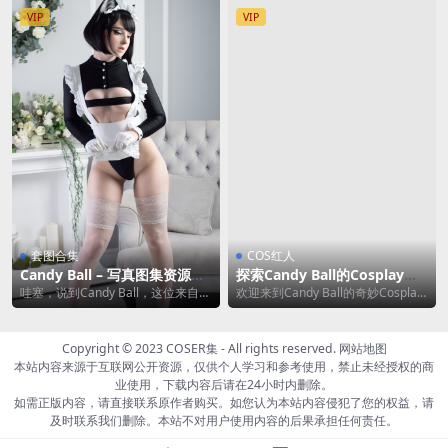
板，...
VIP
VIP
套图合集
COS红人
Candy Ball – 写真图集资源合
探索Candy Ball的Cosplay世
集【58套/42GB】
界 [73P12V-0.99G]
哇塞，说到Candy Ball，这位来自拉
欢迎来到Candy Ball的奇妙Cosplay
脱维亚的COSER小姐姐，真的是让
世界！Candy Ball，这个...
人眼...
Copyright © 2023
COSER集
- All rights reserved.
网站地图
本站内容来源于互联网公开资源，仅供个人学习和参考使用，禁止未经授权的商
业使用，下载内容后请在24小时内删除。
如需正版内容，请直接联系原作者购买。如您认为本站内容侵犯了您的权益，请
及时联系我们删除。本站不对用户使用内容的后果承担任何责任。