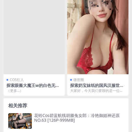
COS红人
微密圈
探索眼酱大魔王w的白色无袖
探索奶宝妹纸的国风汉服世界
魅力[32P/192MB]
[22P7V-383M]
（更多…）
大家好，今天我们要聊的是一位特
别的女孩——奶宝妹纸。 她以其独
特的国风汉服造型在...
相关推荐
花铃Cos碧蓝航线胡滕兔女郎：冷艳御姐神还原
NO.63 [126P-999MB]