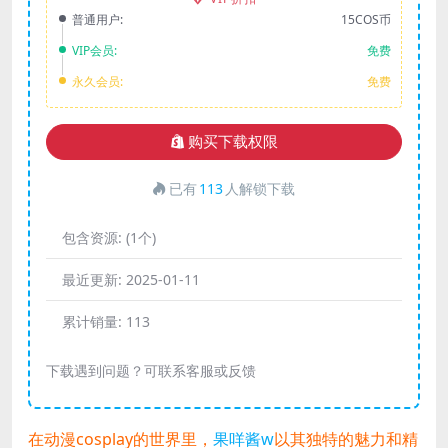
普通用户:
15COS币
VIP会员:
免费
永久会员:
免费
购买下载权限
已有
113
人解锁下载
包含资源:
(1个)
最近更新:
2025-01-11
累计销量:
113
下载遇到问题？可联系客服或反馈
在动漫cosplay的世界里，
果咩酱w
以其独特的魅力和精