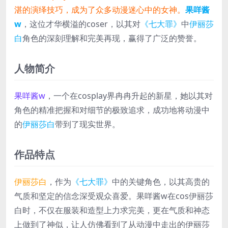
湛的演绎技巧，成为了众多动漫迷心中的女神。
果咩酱
w
，这位才华横溢的coser，以其对
《七大罪》
中
伊丽莎
白
角色的深刻理解和完美再现，赢得了广泛的赞誉。
人物简介
果咩酱w
，一个在cosplay界冉冉升起的新星，她以其对
角色的精准把握和对细节的极致追求，成功地将动漫中
的
伊丽莎白
带到了现实世界。
作品特点
伊丽莎白
，作为
《七大罪》
中的关键角色，以其高贵的
气质和坚定的信念深受观众喜爱。果咩酱w在cos伊丽莎
白时，不仅在服装和造型上力求完美，更在气质和神态
上做到了神似，让人仿佛看到了从动漫中走出的伊丽莎