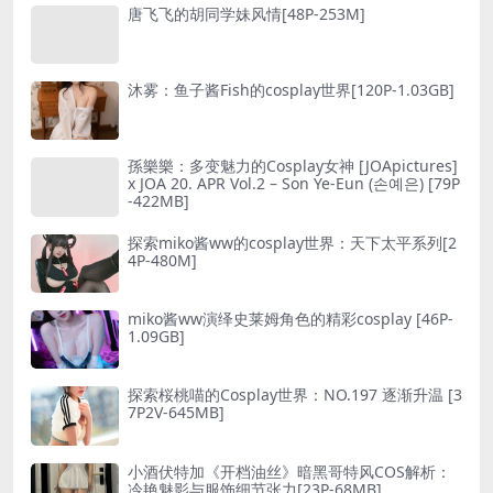
唐飞飞的胡同学妹风情[48P-253M]
沐雾：鱼子酱Fish的cosplay世界[120P-1.03GB]
孫樂樂：多变魅力的Cosplay女神 [JOApictures]
x JOA 20. APR Vol.2 – Son Ye-Eun (손예은) [79P
-422MB]
探索miko酱ww的cosplay世界：天下太平系列[2
4P-480M]
miko酱ww演绎史莱姆角色的精彩cosplay [46P-
1.09GB]
探索桜桃喵的Cosplay世界：NO.197 逐渐升温 [3
7P2V-645MB]
小酒伏特加《开档油丝》暗黑哥特风COS解析：
冷艳魅影与服饰细节张力[23P-68MB]