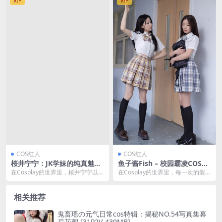
VIP
VIP
COS红人
COS红人
桜井宁宁：JK学妹的纯真魅力
鱼子酱Fish – 校园霸凌COSPL
[88P-1.14GB]
AY作品集 [92P-1.26GB]
在Cosplay的世界里，桜井宁宁以其
在Cosplay的世界里，每一次的装扮
独特的魅力和对角色的深刻理解，
都是对角色的一次深刻诠释。鱼子
成为了众多粉...
酱Fish，...
相关推荐
鬼畜瑶の元气日常cos特辑：揭秘NO.54写真集幕
后花絮 [31P2V-439MB]