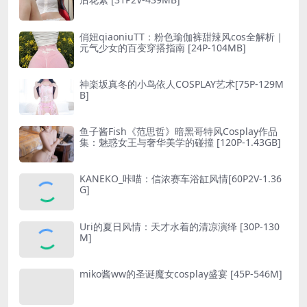
俏妞qiaoniuTT：粉色瑜伽裤甜辣风cos全解析｜
元气少女的百变穿搭指南 [24P-104MB]
神楽坂真冬的小鸟依人COSPLAY艺术[75P-129M
B]
鱼子酱Fish《范思哲》暗黑哥特风Cosplay作品
集：魅惑女王与奢华美学的碰撞 [120P-1.43GB]
KANEKO_咔喵：信浓赛车浴缸风情[60P2V-1.36
G]
Uri的夏日风情：天才水着的清凉演绎 [30P-130
M]
miko酱ww的圣诞魔女cosplay盛宴 [45P-546M]