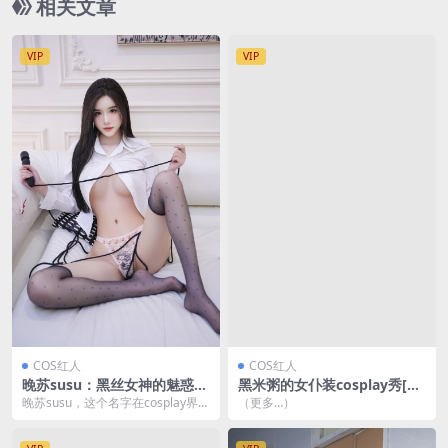
相关文章
VIP
VIP
COS红人
COS红人
晚苏susu：黑丝女神的魅惑演
黑米粥的女仆装cosplay秀[41
绎[69P-223M]
P/136MB]
晚苏susu，这个名字在cosplay界可
（更多…）
谓是响当当。晚苏susu，一个在co
s...