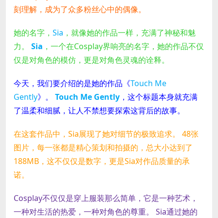
刻理解，成为了众多粉丝心中的偶像。
她的名字，
Sia
，就像她的作品一样，充满了神秘和魅
力。
Sia
，一个在Cosplay界响亮的名字，她的作品不仅
仅是对角色的模仿，更是对角色灵魂的诠释。
今天，我们要介绍的是她的作品《
Touch Me
Gently
》。
Touch Me Gently
，这个标题本身就充满
了温柔和细腻，让人不禁想要探索这背后的故事。
在这套作品中，Sia展现了她对细节的极致追求。
48张
图片，每一张都是精心策划和拍摄的，总大小达到了
188MB，
这不仅仅是数字，更是Sia对作品质量的承
诺。
Cosplay不仅仅是穿上服装那么简单，
它是一种艺术，
一种对生活的热爱，一种对角色的尊重。
Sia通过她的