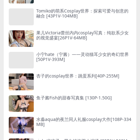
Tomiko的萌系Cosplay世界：探索可爱与创意的
融合 [43P1V-104MB]
果儿Victoria蕾丝内内cosplay写真：纯欲系少女
的视觉盛宴[26P1V-64MB]
小宁hate（宁酱）——灵动猫耳少女的奇幻世界
[50P1V-393M]
杏子的cosplay世界：跳蛋系列[40P-255M]
鱼子酱Fish的甜春写真集 [130P-1.50G]
水淼aqua的夜兰同人礼服cosplay大作[108P-334
MB]