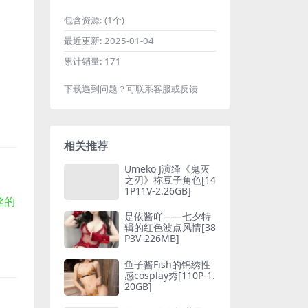
包含资源:
(1个)
最近更新:
2025-01-04
累计销量:
171
下载遇到问题？可联系客服或反馈
相关推荐
Umeko J演绎《鬼灭
之刃》祢豆子角色[14
1P11V-2.26GB]
丝的
是依酱吖——七夕特
辑的红色波点风情[38
P3V-226MB]
鱼子酱Fish的锦绣性
感cosplay秀[110P-1.
20GB]