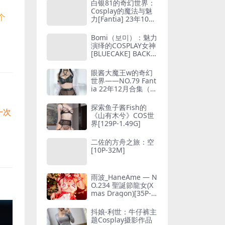
白银81的奇幻世界：
Cosplay的魔法与魅
个
力[Fantia] 23年10月
会员合集（26套）[3
49P8V-2.94GB]
Bomi（보미）：魅力
演绎的COSPLAY女神
[BLUECAKE] BACKSI
DE（red ver.）[161P
-1.58GB]
眼酱大魔王w的奇幻
世界——NO.79 Fant
ia 22年12月合集（5
套）[30P1V-200M]
探索鱼子酱Fish的
一次
《山有木兮》COS世
界[129P-1.49G]
二佐的方舟之旅：空
[10P-32M]
雨波_HaneAme — N
O.234 聖誕節龍女(X
mas Dragon)[35P-2
38MB]
抖娘-利世：牛仔裤主
题Cosplay摄影作品