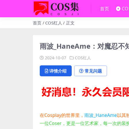
首页
C
首页
COS红人
正文
雨波_HaneAme：对魔忍不知
2024-10-07
COS红人
详情介绍
常见问题
在Cosplay的世界里，
雨波_HaneAme
以其
一位Coser，更是一位艺术家，每一次的