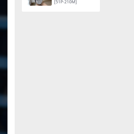
[51P-210M]