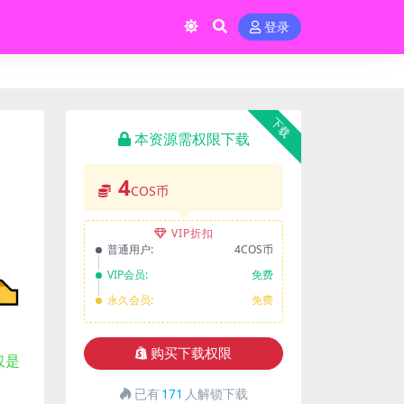
登录
下载
本资源需权限下载
4
COS币
VIP折扣
普通用户:
4COS币
VIP会员:
免费
永久会员:
免费
购买下载权限
仅是
已有
171
人解锁下载