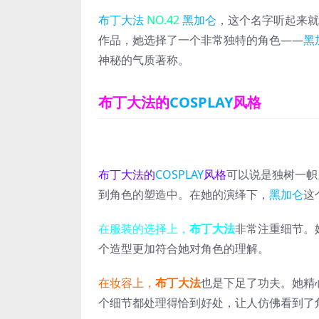
布丁大法
NO.42
黑加仑
，这个名字听起来就
作品，她选择了一个非常独特的角色——
黑
神秘的气质著称。
布丁大法的
COSPLAY
风格
布丁大法的
COSPLAY
风格
可以说是独树一帜
到角色的塑造中。在她的演绎下，
黑加仑
这
在服装的选择上，
布丁大法
非常注重细节。
个造型更加符合她对角色的理解。
在妆容上，
布丁大法
也是下足了功夫。她精
个细节都处理得恰到好处，让人仿佛看到了