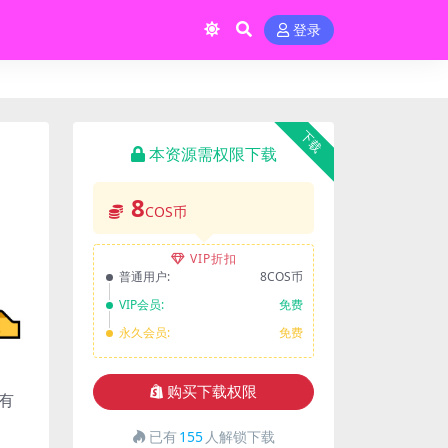
登录
下载
本资源需权限下载
8
COS币
VIP折扣
普通用户:
8COS币
VIP会员:
免费
永久会员:
免费
购买下载权限
有
已有
155
人解锁下载