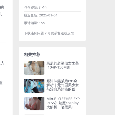
的
包含资源:
(1个)
和
最近更新:
2025-01-04
累计销量:
155
下载遇到问题？可联系客服或反馈
相关推荐
融入
辰辰的超级仙女之美
[104P-156MB]
蠢沫沫熊猫娘cos全
整
解析｜元气国风少女
与治愈系熊猫的创意
碰撞[105P-1.45GB]
Min.E《LEEHEE EXP
一
RESS》魅魔cosplay
大解析！暗黑风LEHF
-242作品细节全公开