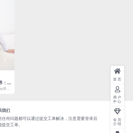
首页
界：E
[66
ay界可
以其独特
用户
中心
系我们
站任何问题都可以通过
提交工单
解决，注意需要登录后
会员
介绍
能提交工单。