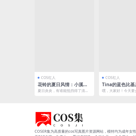
COS红人
COS红人
花铃的夏日风情：小溪死
Tina的蓝色比基尼
库水的清新演绎[36P-392
y秀 [60P1V-42
夏日炎炎，有谁能抵挡得了清凉
嘿，大家好！今天要
M]
的泳池边的微风呢？ 而今天，我
位非常有才华的cosp
们要介绍的这位cos女...
的名字叫做Tin...
COSER集为高质量的cos写真图片资源网站，模特均为成年女