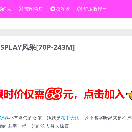
OS红人
套图合集
微密圈
解压教程
PLAY风采[70P-243M]
AY
界小有名气的女孩，她就是
布丁大法
。这个名字听起来是不是
她的名字一样，总能给人带来惊喜。