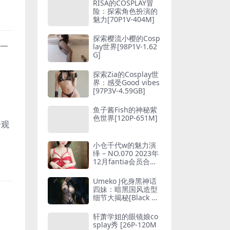
[50P-54MB]
RISA的COSPLAY冒
险：探索角色扮演的
魅力[70P1V-404M]
探索樱流小樱的Cosp
每一
lay世界[98P1V-1.62
G]
探索Zia的Cosplay世
界：感受Good vibes
[97P3V-4.59GB]
鱼子酱Fish的神秘紫
色世界[120P-651M]
个观
小仓千代w的魅力演
绎 – NO.070 2023年
12月fantia会员合集
[118P1V-292M]
Umeko J化身黑神话
四妹：暗黑国风造型
细节大揭秘[Black M
yth_yyt]
轩萧学姐的眼镜娘co
splay秀 [26P-120M