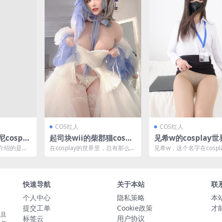
COS红人
COS红人
cospla
起司块wii的柴郡猫cospl
见希w的cosplay世
8MB]
ay：梦幻与现实的交织[7
X-008系列的奇幻之旅
介绍的是一
在cosplay的世界里，总有那么一
见希w，这个名字在cospl
5P4V-586MB]
P-1.63GB]
lay女孩，她
些角色能够让人眼前一亮，而今
谓是响当当的存在。 她
天要介绍的这位c...
的风格和对角色...
快速导航
关于本站
联
个人中心
隐私策略
本
提交工单
Cookie政策
才
性且
标签云
用户协议