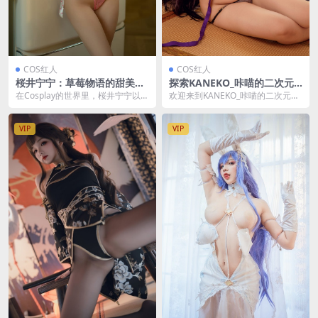
COS红人
COS红人
桜井宁宁：草莓物语的甜美演
探索KANEKO_咔喵的二次元
绎[85P-710M]
魅力世界[40P-465MB]
在Cosplay的世界里，桜井宁宁以其
欢迎来到KANEKO_咔喵的二次元世
独特的风格和对角色的深刻理解，
界，这位来自湖南的双子座女孩，
成为了众多粉...
以其独特的CO...
VIP
VIP