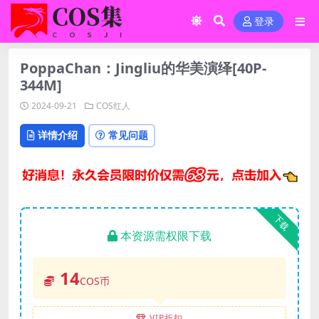
登录
PoppaChan：Jingliu的华美演绎[40P-
344M]
2024-09-21
COS红人
详情介绍
常见问题
下载
本资源需权限下载
14
COS币
VIP折扣