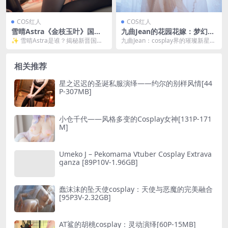
COS红人
COS红人
雪晴Astra《金枝玉叶》国风c
九曲Jean的花园花嫁：梦幻般
os全解析｜古典美人&现代演
的cosplay艺术[30P-474MB]
✨ 雪晴Astra是谁？揭秘新晋国风c
九曲Jean：cosplay界的璀璨新星
绎 [75P-567MB]
oser的破圈之路 最近刷爆cos圈的
在cosplay的世界里，九曲Jean...
雪晴...
相关推荐
星之迟迟的圣诞私服演绎——约尔的别样风情[44
P-307MB]
小仓千代——风格多变的Cosplay女神[131P-171
M]
Umeko J – Pekomama Vtuber Cosplay Extrava
ganza [89P10V-1.96GB]
蠢沫沫的坠天使cosplay：天使与恶魔的完美融合
[95P3V-2.32GB]
AT鲨的胡桃cosplay：灵动演绎[60P-15MB]