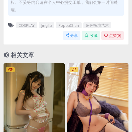
权、不妥等内容请在个人中心提交工单，我们会第一时间处
理。
COSPLAY
Jingliu
PoppaChan
角色扮演艺术
分享
收藏
点赞(
0
)
相关文章
VIP
VIP