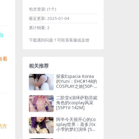
包含资源:
(1个)
最近更新:
2025-01-04
累计销量:
2
自
下载遇到问题？可联系客服或反馈
有着
相关推荐
探索Espacia Korea
的Yuni：EHC#148的
COSPLAY之旅[50P-3
83MB]
二阶堂x演绎萨勒芬妮
角色的cosplay风采
[55P1V-142M]
阿半今天很开心的co
splay世界：喜多川x
的方
小雫的梦幻演绎 [56P
-202M]