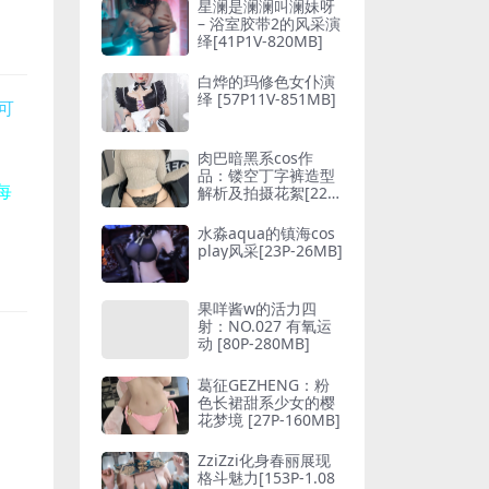
星澜是澜澜叫澜妹呀
– 浴室胶带2的风采演
绎[41P1V-820MB]
白烨的玛修色女仆演
绎 [57P11V-851MB]
可
肉巴暗黑系cos作
品：镂空丁字裤造型
每
解析及拍摄花絮[22P
5V-357MB]
水淼aqua的镇海cos
play风采[23P-26MB]
果咩酱w的活力四
射：NO.027 有氧运
动 [80P-280MB]
葛征GEZHENG：粉
色长裙甜系少女的樱
花梦境 [27P-160MB]
ZziZzi化身春丽展现
格斗魅力[153P-1.08