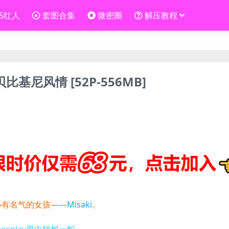
OS红人
套图合集
微密圈
解压教程
 海贝比基尼风情 [52P-556MB]
界小有名气的女孩——
Misaki
。
splay界中独树一帜。