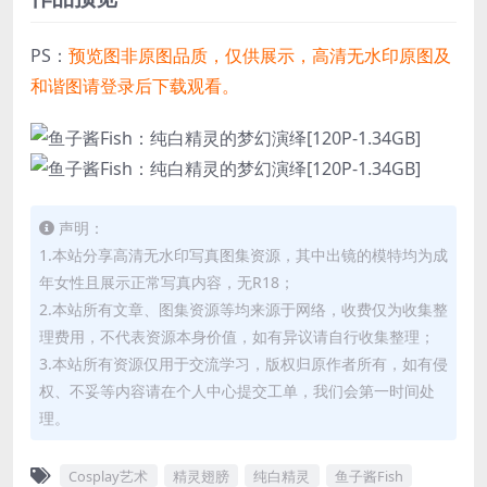
PS：
预览图非原图品质，仅供展示，高清无水印原图及
和谐图请登录后下载观看。
声明：
1.本站分享高清无水印写真图集资源，其中出镜的模特均为成
年女性且展示正常写真内容，无R18；
2.本站所有文章、图集资源等均来源于网络，收费仅为收集整
理费用，不代表资源本身价值，如有异议请自行收集整理；
3.本站所有资源仅用于交流学习，版权归原作者所有，如有侵
权、不妥等内容请在个人中心提交工单，我们会第一时间处
理。
Cosplay艺术
精灵翅膀
纯白精灵
鱼子酱Fish