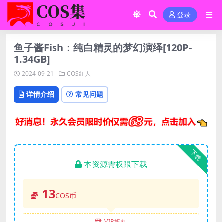
登录
鱼子酱Fish：纯白精灵的梦幻演绎[120P-
1.34GB]
2024-09-21
COS红人
详情介绍
常见问题
下载
本资源需权限下载
13
COS币
VIP折扣