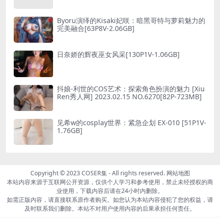
Byoru演绎的Kisaki妃咲：暗黑哥特与萝莉魅力的
完美融合[63P8V-2.06GB]
日奈娇的辉夜巫女风采[130P1V-1.06GB]
抖娘-利世的COS艺术：探索角色扮演的魅力 [Xiu
Ren秀人网] 2023.02.15 NO.6270[82P-723MB]
见希w的cosplay世界：紧急企划 EX-010 [51P1V-
1.76GB]
Copyright © 2023
COSER集
- All rights reserved.
网站地图
本站内容来源于互联网公开资源，仅供个人学习和参考使用，禁止未经授权的商
业使用，下载内容后请在24小时内删除。
如需正版内容，请直接联系原作者购买。如您认为本站内容侵犯了您的权益，请
及时联系我们删除。本站不对用户使用内容的后果承担任何责任。