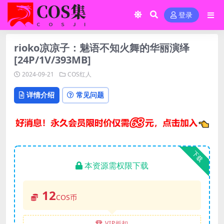
登录
rioko凉凉子：魅语不知火舞的华丽演绎
[24P/1V/393MB]
2024-09-21
COS红人
详情介绍
常见问题
下载
本资源需权限下载
12
COS币
VIP折扣