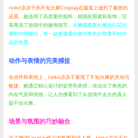
rioko凉凉子的不知火舞Cosplay在服装上做到了极致的
还原。
她选用了高质量的面料，精细的剪裁和装饰，完
美再现了游戏中的服饰细节。
从狮猫图案的服饰印花到
腰前的蝴蝶结，每一处都透露出她对角色的尊重和对作
品的热爱。
动作与表情的完美捕捉
在动作和表情上，rioko凉凉子展现了不知火舞的灵动与
敏捷。
她通过精心设计的姿势和表情，传达出了角色的
内在气质和情感，让人仿佛看到了从游戏中走出的真人
版不知火舞。
场景与氛围的巧妙融合
为了增强Cosplay作品的氛围和代入感，rioko凉凉子在