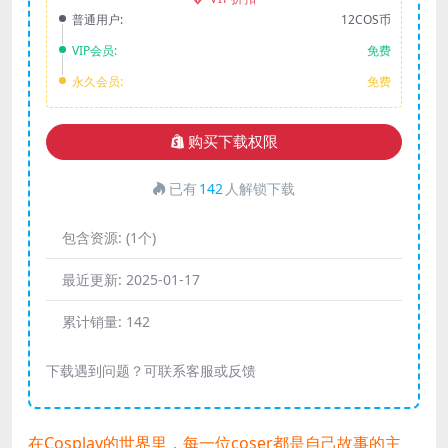
普通用户:
12COS币
VIP会员:
免费
永久会员:
免费
购买下载权限
已有
142
人解锁下载
包含资源:
(1个)
最近更新:
2025-01-17
累计销量:
142
下载遇到问题？可联系客服或反馈
在Cosplay的世界里，每一位coser都是自己故事的主