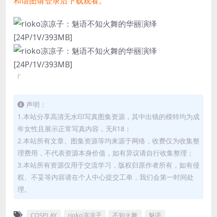
和谐图请登录后下载观看。
「
声明：
1.本站分享高清无水印写真图集资源，其中出镜的模特均为成
年女性且展示正常写真内容，无R18；
2.本站所有文章、图集资源等均来源于网络，收费仅为收集整
理费用，不代表资源本身价值，如有异议请自行收集整理；
3.本站所有资源仅用于交流学习，版权归原作者所有，如有侵
权、不妥等内容请在个人中心提交工单，我们会第一时间处
理。
COSPLAY
rioko凉凉子
不知火舞
魅语