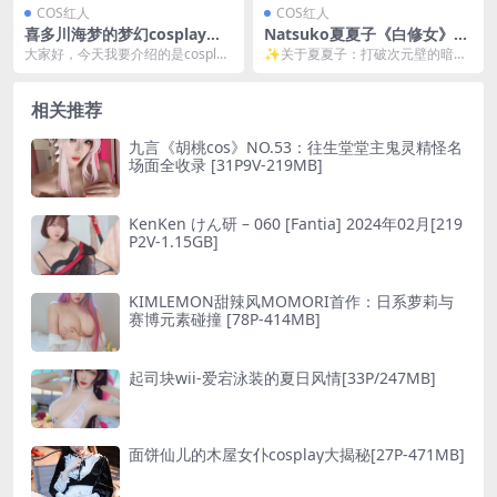
COS红人
COS红人
喜多川海梦的梦幻cosplay之
Natsuko夏夏子《白修女》圣
旅 [55P-358MB]
洁暗黑系cosplay全解析：禁
大家好，今天我要介绍的是cosplay
✨关于夏夏子：打破次元壁的暗黑
欲美学与神秘氛围[60P1V-618
界的新星——喜多川海梦。 她以其
系女神 说到Natsuko夏夏子，老二
MB]
独特的风格...
次元们肯定要...
相关推荐
九言《胡桃cos》NO.53：往生堂堂主鬼灵精怪名
场面全收录 [31P9V-219MB]
KenKen けん研 – 060 [Fantia] 2024年02月[219
P2V-1.15GB]
KIMLEMON甜辣风MOMORI首作：日系萝莉与
赛博元素碰撞 [78P-414MB]
起司块wii-爱宕泳装的夏日风情[33P/247MB]
面饼仙儿的木屋女仆cosplay大揭秘[27P-471MB]