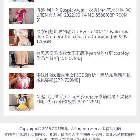
抖娘-利世的Cosplay风采：探索她的艺术世界 [XI
UREN秀人网] 2022.09.14 NO.5588[83P-700M
B]
探索幻想世界的魅力：Byoru NO.212 Falin Tou
den Chimera Delicious in Dungeon [56P20V
1.35GB]
暗黑系高跟皮靴女王王馨瑶yanni的狂野cosplay
作品全解析[15P-50MB]
雯妹Nikke毒蛇兔女郎COS解析：暗黑系魅惑与机
械风碰撞[37P-709MB]
AT鲨《足球宝贝》元气少女化身球场精灵！揭秘3
5期活力cos创作故事[30P-126M]
Copyright © 2023
COSER集
- All rights reserved.
网站地图
本站内容来源于互联网公开资源，仅供个人学习和参考使用，禁止未经授权的商
业使用，下载内容后请在24小时内删除。