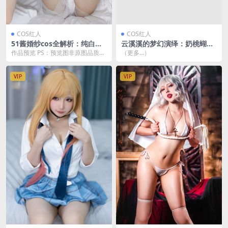
COS红人
COS红人
51酱婚纱cos全解析：纯白幻
云溪溪的梦幻演绎：奶桃蝴蝶
想主题惊艳亮相 [33P3V-221
的唯美瞬间[50P-435MB]
作品预览 PS：预览图非原图品质，
（更多…）
MB]
仅供展示，高清无水印原图及和谐
图请登录后下载观...
VIP
VIP