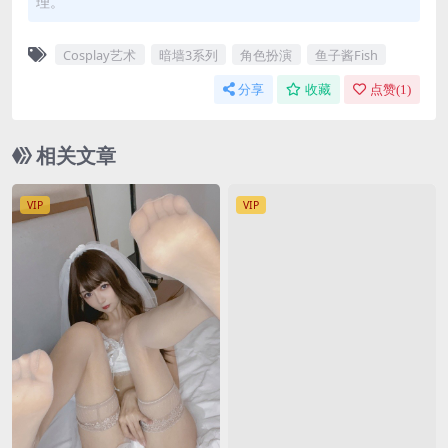
理。
Cosplay艺术
暗墙3系列
角色扮演
鱼子酱Fish
分享
收藏
点赞(
1
)
相关文章
VIP
VIP