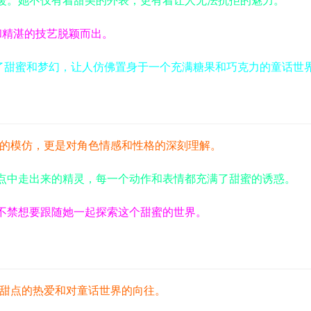
格和精湛的技艺脱颖而出。
满了甜蜜和梦幻，让人仿佛置身于一个充满糖果和巧克力的童话世
对角色的模仿，更是对角色情感和性格的深刻理解。
点中走出来的精灵，每一个动作和表情都充满了甜蜜的诱惑。
不禁想要跟随她一起探索这个甜蜜的世界。
她对甜点的热爱和对童话世界的向往。