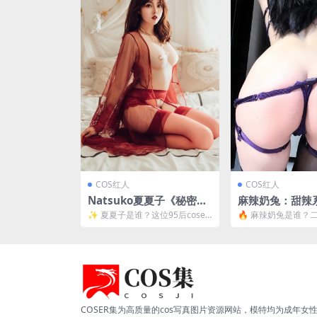
COS红人
COS红人
Natsuko夏夏子《秘密恋
麻辣奶兔：甜辣
人》猫系女友cos解析：暗
女的紫色内衣co
✨ 夏夏子是谁？这位95后coser
🔥 麻辣奶兔是谁？
黑童话风角色全图鉴 [27P
[16P-41MB]
超会玩角色反转！ 提到Natsuko
甜辣女神 最近在cosp
夏夏子，...
刷屏的麻辣奶兔...
1V-481MB]
COSER集为高质量的cos写真图片资源网站，模特均为成年女