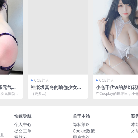
COS红人
COS红人
系元气少
神楽坂真冬的瑜伽少女风
小仓千代w的梦幻花嫁
s全解析
采 [75P-207MB]
play秀 [32P-107M
二次元圈新晋
（更多…）
在Cosplay的世界里，小
lay圈疯狂
以其独特的魅力和对角色
理解，为我们带来...
快速导航
关于本站
联
个人中心
隐私策略
本
提交工单
Cookie政策
才
性且
标签云
用户协议