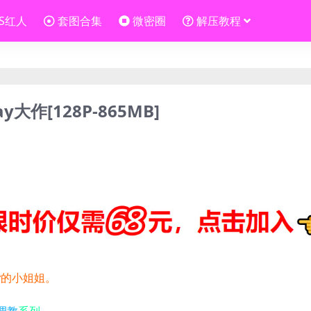
OS红人
套图合集
微密圈
解压教程
y大作[128P-865MB]
ay的小姐姐。
调教
系列。