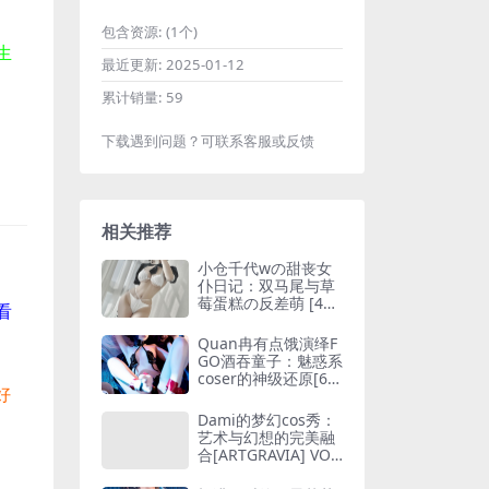
包含资源:
(1个)
生
最近更新:
2025-01-12
累计销量:
59
下载遇到问题？可联系客服或反馈
相关推荐
小仓千代wの甜丧女
仆日记：双马尾与草
莓蛋糕の反差萌 [45P
看
219MB]
Quan冉有点饿演绎F
GO酒吞童子：魅惑系
coser的神级还原[62
好
P-185MB]
Dami的梦幻cos秀：
艺术与幻想的完美融
合[ARTGRAVIA] VOL.
358 [88P-662MB]