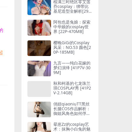
桜满三时绝区零艾莲
乔cosplay：绑带比
基尼造型全解析[29P-
161MB]
阿包也是兔娘：探索
中华娘的cosplay世
的
界 [22P-470MB]
樱晚GiGi的Cosplay
风采：NO.53 颜色[2
0P-185MB]
起
九言——纯白花嫁的
梦幻演绎 [41P7V-30
9M]
秋和柯基的七龙珠兰
琪COSPLAY秀 [41P2
V-2.14GB]
俏妞qiaoniuTT黑丝
长腿COS作品解析：
御姐风角色如何俘获
粉丝心 [13P-42MB]
晕崽Zz的cosplay艺
术：抹胸小白兔的魅