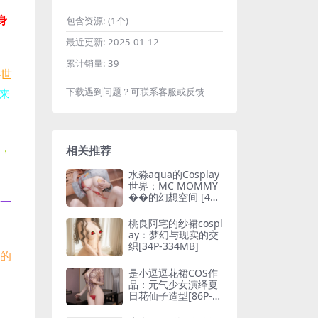
身
包含资源:
(1个)
最近更新:
2025-01-12
累计销量:
39
心世
下载遇到问题？可联系客服或反馈
来
，
相关推荐
水淼aqua的Cosplay
世界：MC MOMMY
��的幻想空间 [47P
一
-109M]
桃良阿宅的纱裙cospl
ay：梦幻与现实的交
织[34P-334MB]
多的
是小逗逗花裙COS作
品：元气少女演绎夏
日花仙子造型[86P-1.
33GB]