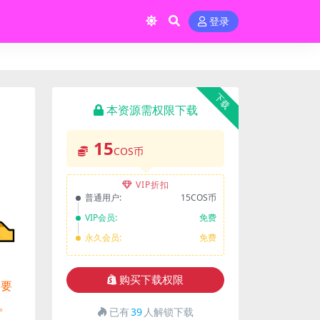
登录
下载
本资源需权限下载
15
COS币
VIP折扣
普通用户:
15COS币
VIP会员:
免费
永久会员:
免费
购买下载权限
们要
。
已有
39
人解锁下载