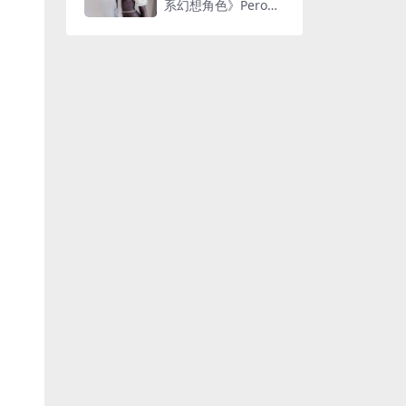
系幻想角色》Perohu
b独家视觉盛宴[268P
18V-1.32GB]