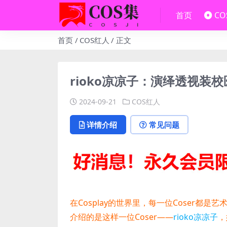
首页
C
首页
COS红人
正文
rioko凉凉子：演绎透视装校医
2024-09-21
COS红人
详情介绍
常见问题
在Cosplay的世界里，每一位Coser
介绍的是这样一位Coser——
rioko凉凉子
，