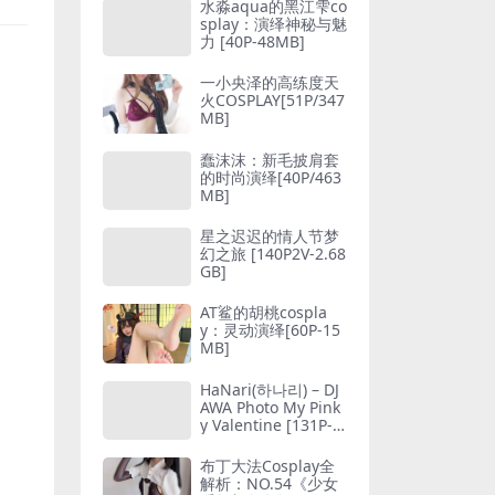
水淼aqua的黑江雫co
splay：演绎神秘与魅
力 [40P-48MB]
一小央泽的高练度天
火COSPLAY[51P/347
MB]
蠢沫沫：新毛披肩套
的时尚演绎[40P/463
MB]
星之迟迟的情人节梦
幻之旅 [140P2V-2.68
GB]
AT鲨的胡桃cospla
y：灵动演绎[60P-15
MB]
HaNari(하나리) – DJ
AWA Photo My Pink
y Valentine [131P-1.
48GB]
布丁大法Cosplay全
解析：NO.54《少女