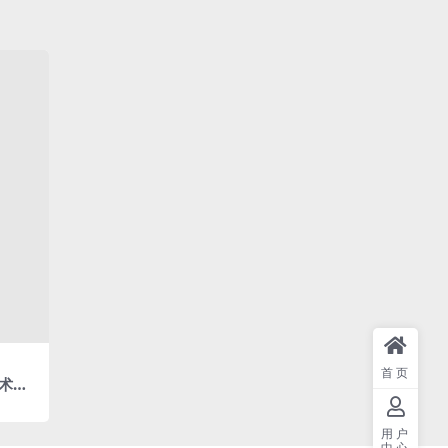
首页
艺术：
罗斯的真
]
用户
中心