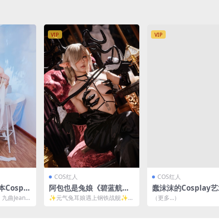
VIP
VIP
COS红人
COS红人
Cospla
阿包也是兔娘《碧蓝航
蠢沫沫的Cosplay
519M]
线》尾张cos：机甲少女与
Marie Rose玛丽
九曲Jean
✨元气兔耳娘遇上钢铁战舰✨
（更多…）
战列舰的绝妙碰撞 [42P-6
爱演绎 [26P-339MB
湛的表演技
说到阿包也是兔娘这位宝藏cose
r，最近她出的《碧蓝...
06MB]