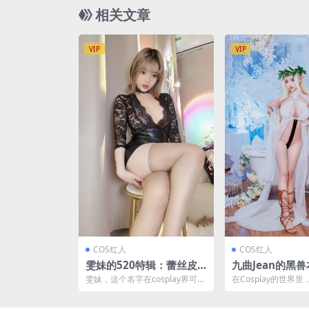
相关文章
VIP
VIP
COS红人
COS红人
雯妹的520特辑：蕾丝皮
九曲Jean的黑兽本
裙的华丽变身[30P2V-182
y艺术展示 [67P-
雯妹，这个名字在cosplay界可谓
在Cosplay的世界里，
MB]
是响当当，她以独特的风格和精
以其独特的风格和精
湛的技艺赢得了无...
艺，为我们带来...