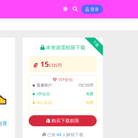
登录
下载
本资源需权限下载
15
COS币
VIP折扣
普通用户:
15COS币
VIP会员:
免费
永久会员:
免费
购买下载权限
与
鹿
已有
44
人解锁下载