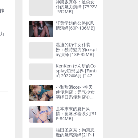
神楽坂真冬：足尖女
仆的魅力演绎 [75P2V
作
-592MB]
轩萧学姐的公路JK风
情演绎[60P-136MB]
力
温迪的奶牛女仆装
扮：独特魅力的cospl
ay演绎 [18P-35MB]
KenKen けん研的Co
splay幻想世界 [Fanti
a] 2022年6月 [147P
1V-434MB]
小和甜酒cos小空天
使便利店：元气少女
演绎日系便利店心动
邂逅[115P1V-1.08G
B]
是本末末的夏日风
情：竞泳水着系列[31
P-84MB]
猫田圣奈奈：拘束恶
魔的魅惑演绎[21P-1