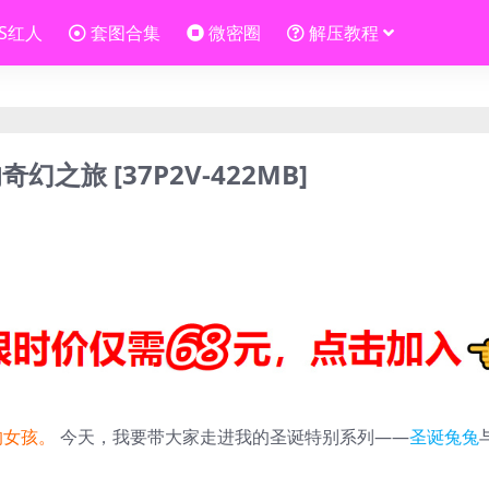
OS红人
套图合集
微密圈
解压教程
旅 [37P2V-422MB]
y的女孩。
今天，我要带大家走进我的圣诞特别系列——
圣诞兔兔