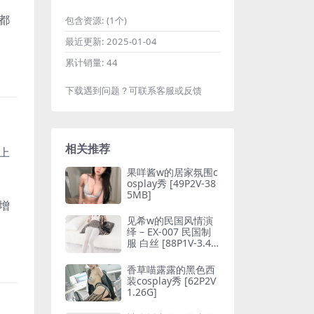
都
包含资源:
(1个)
最近更新:
2025-01-04
累计销量:
44
下载遇到问题？可联系客服或反馈
相关推荐
上
果咩酱w的居家氛围c
osplay秀 [49P2V-38
5MB]
增
见希w的民国风情演
绎 – EX-007 民国制
服 白丝 [88P1V-3.45
GB]
香草喵露露的黑色西
装cosplay秀 [62P2V
1.26G]