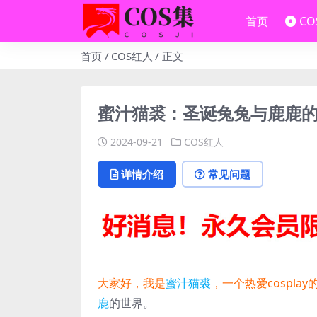
首页
C
首页
COS红人
正文
蜜汁猫裘：圣诞兔兔与鹿鹿的奇幻之
2024-09-21
COS红人
详情介绍
常见问题
大家好，我是
蜜汁猫裘
，一个热爱cospla
鹿
的世界。