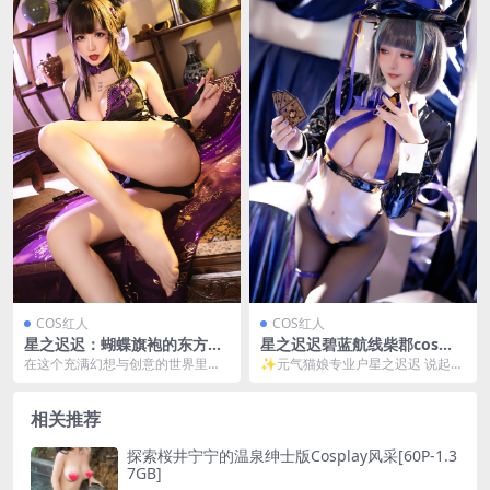
COS红人
COS红人
星之迟迟：蝴蝶旗袍的东方魅
星之迟迟碧蓝航线柴郡cos：
力[46P-219MB]
甜魅猫娘还原游戏经典皮肤[3
在这个充满幻想与创意的世界里，
✨元气猫娘专业户星之迟迟 说起二
2P-280MB]
星之迟迟以其独特的cosplay风格，
次元cos圈的猫系少女专业户，不得
成为了无数粉...
不提这位超会w...
相关推荐
探索桜井宁宁的温泉绅士版Cosplay风采[60P-1.3
7GB]