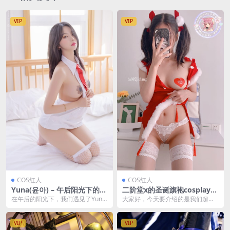
VIP
VIP
COS红人
COS红人
Yuna(윤아) – 午后阳光下的幻
二阶堂x的圣诞旗袍cosplay，
想 [SAINT Photolife] Vol.42
展现东方魅力[111P1V-175M
在午后的阳光下，我们遇见了Yuna
大家好，今天要介绍的是我们超有
[70P-316M]
B]
(윤아)，一位将幻想带入现实的cos
才华的cosplay艺术家二阶堂x，她
play女...
以一套圣诞旗...
VIP
VIP