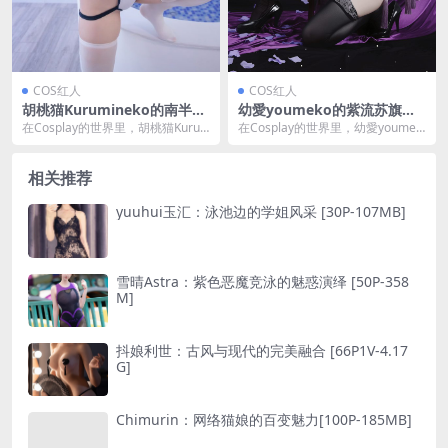
COS红人
COS红人
胡桃猫Kurumineko的南半球
幼愛youmeko的紫流苏旗袍
竞泳风情[137P7V-478MB]
风情[35P-367MB]
在Cosplay的世界里，胡桃猫Kuru
在Cosplay的世界里，幼愛youmek
mineko以其独特的魅力和对角色的
o以其独特的魅力和对角色的深刻理
深刻...
解，成...
相关推荐
yuuhui玉汇：泳池边的学姐风采 [30P-107MB]
雪晴Astra：紫色恶魔竞泳的魅惑演绎 [50P-358
M]
抖娘利世：古风与现代的完美融合 [66P1V-4.17
G]
Chimurin：网络猫娘的百变魅力[100P-185MB]