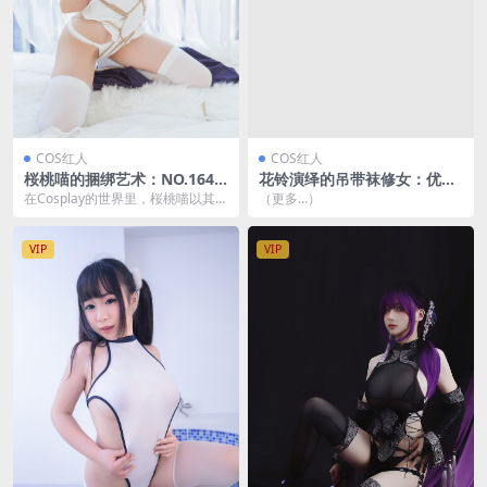
COS红人
COS红人
桜桃喵的捆绑艺术：NO.164
花铃演绎的吊带袜修女：优雅
的华丽演绎[51P-687M]
与神秘的结合 [71P-400M]
在Cosplay的世界里，桜桃喵以其独
（更多…）
特的风格和精湛的技艺，成为了众
多粉丝心中的...
VIP
VIP