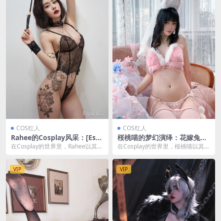
COS红人
COS红人
Rahee的Cosplay风采：[Esp
桜桃喵的梦幻演绎：花嫁兔的
acia Korea] EHC_#052 [49P-
甜蜜告白 [54P2V-2.20GB]
在Cosplay的世界里，Rahee以其独
在Cosplay的世界里，桜桃喵以其独
166MB]
特的魅力和精湛的装扮技巧，成为
特的魅力和精湛的演绎技巧，成为
了众多粉...
了众多粉丝心...
VIP
VIP