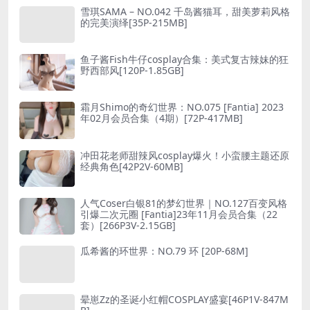
雪琪SAMA – NO.042 千岛酱猫耳，甜美萝莉风格
的完美演绎[35P-215MB]
鱼子酱Fish牛仔cosplay合集：美式复古辣妹的狂
野西部风[120P-1.85GB]
霜月Shimo的奇幻世界：NO.075 [Fantia] 2023
年02月会员合集（4期）[72P-417MB]
冲田花老师甜辣风cosplay爆火！小蛮腰主题还原
经典角色[42P2V-60MB]
人气Coser白银81的梦幻世界｜NO.127百变风格
引爆二次元圈 [Fantia]23年11月会员合集（22
套）[266P3V-2.15GB]
瓜希酱的环世界：NO.79 环 [20P-68M]
晕崽Zz的圣诞小红帽COSPLAY盛宴[46P1V-847M