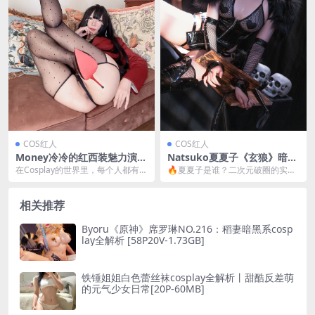
COS红人
COS红人
Money冷冷的红西装魅力演绎
Natsuko夏夏子《玄狼》暗黑
[78P2V-3GB]
古风cos全解析：狼妖角色塑
在Cosplay的世界里，每个人都有机
🔥夏夏子是谁？二次元破圈的实力
造与81P高清图包 [81P-584M
会成为自己心目中的英雄或偶像。
派coser 说到国风赛博朋克的cos扛
B]
今天，我们要...
把子，不得...
相关推荐
Byoru《原神》席罗琳NO.216：稻妻暗黑系cosp
lay全解析 [58P20V-1.73GB]
铁锤姐姐白色蕾丝袜cosplay全解析丨甜酷反差萌
的元气少女日常[20P-60MB]