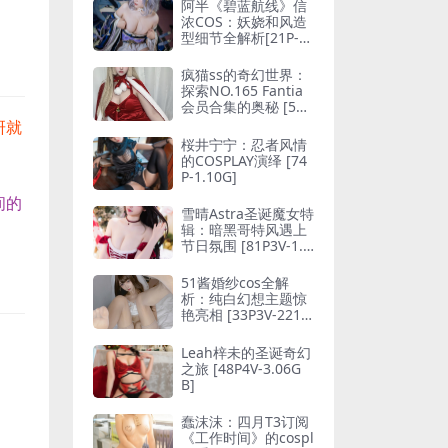
阿半《碧蓝航线》信
浓COS：妖娆和风造
型细节全解析[21P-2
37MB]
疯猫ss的奇幻世界：
探索NO.165 Fantia
会员合集的奥秘 [50P
-171M]
研就
桜井宁宁：忍者风情
的COSPLAY演绎 [74
P-1.10G]
间的
雪晴Astra圣诞魔女特
辑：暗黑哥特风遇上
节日氛围 [81P3V-1.7
9GB]
51酱婚纱cos全解
析：纯白幻想主题惊
艳亮相 [33P3V-221M
B]
Leah梓未的圣诞奇幻
之旅 [48P4V-3.06G
B]
蠢沫沫：四月T3订阅
《工作时间》的cospl