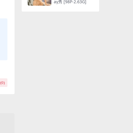
ay秀 [98P-2.63G]
(
0
)