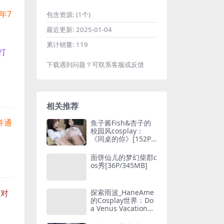
2年7
包含资源:
(1个)
最近更新:
2025-01-04
累计销量:
119
打
下载遇到问题？可联系客服或反馈
相关推荐
并通
鱼子酱Fish&杏子的
校园风cosplay：
《同桌的你》[152P-
1.73G]
面饼仙儿的梦幻柴郡c
os秀[36P/345MB]
探索雨波_HaneAme
是对
的Cosplay世界：Do
a Venus Vacation的
魅力[27P 69MB]