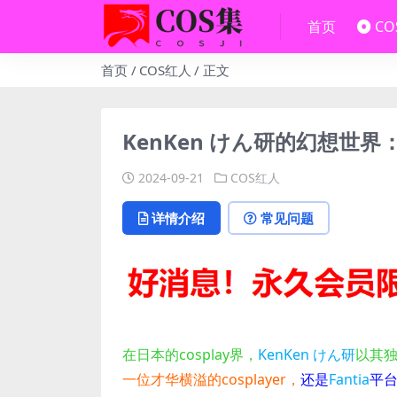
首页
C
首页
COS红人
正文
KenKen けん研的幻想世界：Fa
2024-09-21
COS红人
详情介绍
常见问题
在日本的cosplay界，
KenKen けん研
以其
一位才华横溢的cosplayer，
还是
Fantia
平