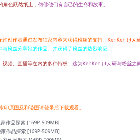
的角色跃然纸上，
仿佛他们有自己的生命和故事。
允许创作者通过发布独家内容来获得粉丝的支持。
KenKen けん
ntia与粉丝分享她的作品，并获得了粉丝的热烈响应。
片、视频、直播等在内的多种特权，
这为KenKen けん研与粉丝之
水印原图及和谐图请登录后下载观看。