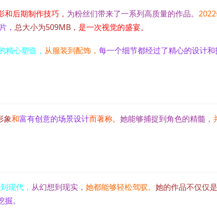
影和后期制作技巧，
为粉丝们带来了一系列高质量的作品。
202
照片，
总大小为509MB，
是一次视觉的盛宴。
的精心塑造，
从服装到配饰，
每一个细节都经过了精心的设计和
形象
和
富有创意的场景设计
而著称。
她能够捕捉到角色的精髓，
。
典到现代，
从幻想到现实，
她都能够轻松驾驭。
她的作品不仅仅
挖掘。