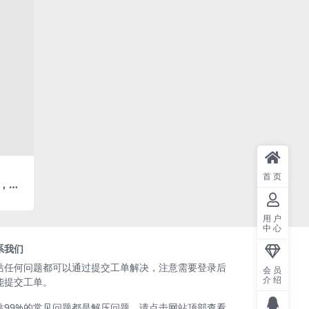
首页
，探
魅力[2
用户
中心
系我们
站任何问题都可以通过
提交工单
解决，注意需要登录后
会员
介绍
能提交工单。
站99%的常见问题都是解压问题，请点击网站顶部查看