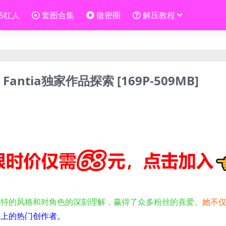
OS红人
套图合集
微密圈
解压教程
ntia独家作品探索 [169P-509MB]
独特的风格和对角色的深刻理解，赢得了众多粉丝的喜爱。
她不
台上的热门创作者。