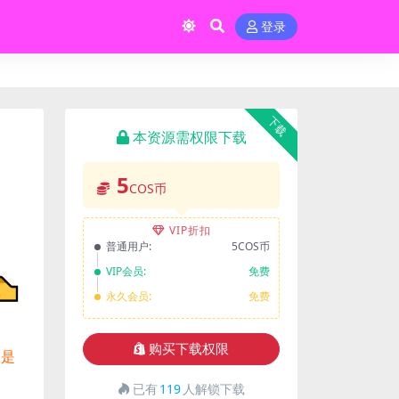
登录
下载
本资源需权限下载
5
COS币
VIP折扣
普通用户:
5COS币
VIP会员:
免费
永久会员:
免费
购买下载权限
仅是
已有
119
人解锁下载