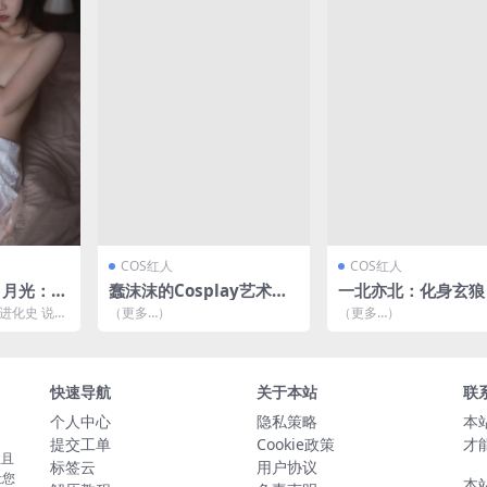
COS红人
COS红人
白月光：清
蠢沫沫的Cosplay艺术：
一北亦北：化身玄狼
与高清套
Marie Rose玛丽罗斯的真
索COSPLAY的无限
进化史 说到
（更多…）
（更多…）
5MB]
爱演绎 [26P-339MB]
5P-313MB]
er，老粉们都
快速导航
关于本站
联
个人中心
隐私策略
本
提交工单
Cookie政策
才
性且
标签云
用户协议
让您
本