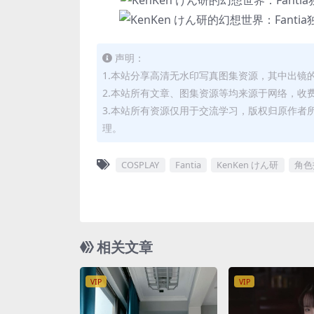
声明：
1.本站分享高清无水印写真图集资源，其中出镜
2.本站所有文章、图集资源等均来源于网络，收
3.本站所有资源仅用于交流学习，版权归原作者
理。
COSPLAY
Fantia
KenKen けん研
角色
相关文章
VIP
VIP