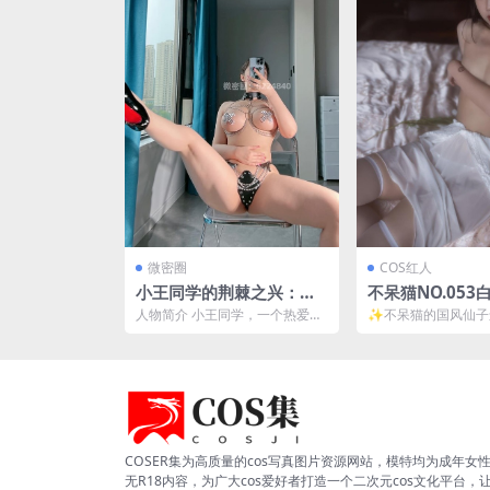
微密圈
COS红人
小王同学的荆棘之兴：探
不呆猫NO.053
索COSPLAY的魅力[20P-3
冷仙子造型解析
人物简介 小王同学，一个热爱C
✨不呆猫的国风仙子
3M]
图特辑 [53P-27
OSPLAY的年轻女孩，她以120斤
不呆猫这位宝藏cos
的体重，展现出...
知道她对国风角色...
COSER集为高质量的cos写真图片资源网站，模特均为成年女
无R18内容，为广大cos爱好者打造一个二次元cos文化平台，