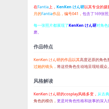
在
Fantia
上，
KenKen けん研
以其专业的摄
月的
Fantia
作品，
编号041，
包含了169张
每一张照片都展现了
KenKen けん研
对角色
磨。
作品特点
KenKen けん研的作品以其
高度还原的角色
过她的镜头，
将这些角色生动地呈现给观众
风格解读
KenKen けん研的cosplay风格多变，
从古
角色的模仿，
更是对角色性格和故事的深入