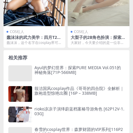
COS红人
COS红人
蠢沫沫的武力美学：四月T2订
大梨子的2B角色扮演：探索一
阅2《武》[65P-1.32G]
米八的cosplay世界[24P-102
蠢沫沫，这个名字在cosplay界可谓
大家好，今天要介绍的是一位非常
MB]
是响当当的。 她以其独特的风格和
特别的cosplay爱好者——大梨子。
精湛的技艺...
一米八的大...
相关推荐
Ayul的梦幻世界：探索PURE MEDIA Vol.051的
神秘角落[71P-566MB]
筱洁国风cosplay作品《哥哥的四合院》全解析｜
旗袍造型惊艳出圈 [16P – 338MB]
rioko凉凉子演绎蔚蓝档案椿导游角色 [62P12V-1.
03G]
春雪的cosplay世界：森萝财团的VIP系列[116P2