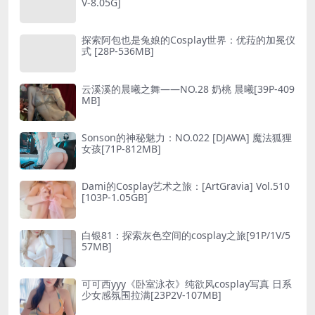
V-8.05G]
探索阿包也是兔娘的Cosplay世界：优菈的加冕仪
式 [28P-536MB]
云溪溪的晨曦之舞——NO.28 奶桃 晨曦[39P-409
MB]
Sonson的神秘魅力：NO.022 [DJAWA] 魔法狐狸
女孩[71P-812MB]
Dami的Cosplay艺术之旅：[ArtGravia] Vol.510
[103P-1.05GB]
白银81：探索灰色空间的cosplay之旅[91P/1V/5
57MB]
可可西yyy《卧室泳衣》纯欲风cosplay写真 日系
少女感氛围拉满[23P2V-107MB]