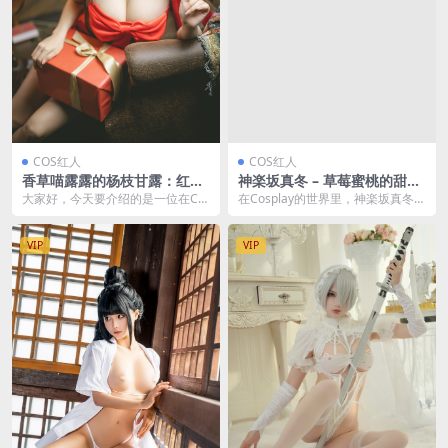
COS红人
COS红人
香草喵露露的杨枝甘露：红色
神楽坂真冬 – 草莓蜜桃的甜蜜
丝带下的甜蜜幻想[54P1V-1.6
诱惑[75P-143MB]
大家好，今天要介绍的是一位在CO
在Cosplay的世界里，神楽坂真冬以
8GB]
S圈里小有名气的女孩——香草喵露
其独特的魅力和多变的风格，成为
露。 她以其独特...
了无数粉丝心...
VIP
VIP