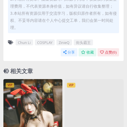
理费用，不代表资源本身价值，如有异议请自行收集整理；
3.本站所有资源仅用于交流学习，版权归原作者所有，如有侵
权、不妥等内容请在个人中心提交工单，我们会第一时间处
理。
Chun Li
COSPLAY
ZinieQ
街头霸王
分享
收藏
点赞(
0
)
相关文章
VIP
VIP