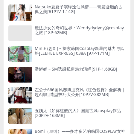
Natsuko夏夏子演绎逸仙风情——膏发凝脂的古
典之美[61P1V-1.14G]
魔法少女的奇幻世界：Wendydydydy的cosplay
之旅 [18P-62MB]
Min.E (민이) – 探索韩国Cosplay新星的魅力与风
格[LEEHEE EXPRESS] 038A [97P-171M]
潘娇娇 – SM诱惑私房魅力演绎[91P-1.68GB]
左公子666国风赛博朋克风《红色包臀》全解析｜
超A御姐造型技巧大公开[10P7V-382MB]
五姨太《如你这般的人》国潮古风cosplay作品
[20P2V-163MB]
Bomi（보미）——多才多艺的韩国COSPLAY女神