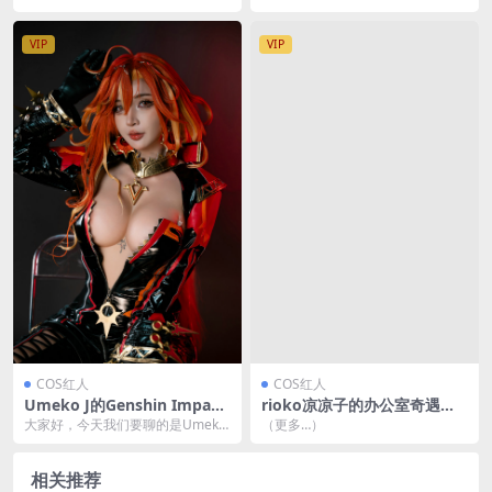
S圈里冉冉升起的新星——장주(Isa
是一位非常特别的Coser，她的名
bella)...
字叫做“双马尾女...
VIP
VIP
COS红人
COS红人
Umeko J的Genshin Impact
rioko凉凉子的办公室奇遇记
Mavuika Cosplay[96P9V-1.
[35P-394MB]
大家好，今天我们要聊的是Umeko
（更多…）
24GB]
J的最新Cosplay作品，她扮演的是
来自热...
相关推荐