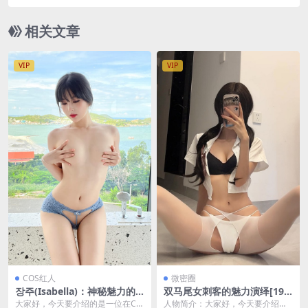
相关文章
VIP
VIP
COS红人
微密圈
장주(Isabella)：神秘魅力的C
双马尾女刺客的魅力演绎[19P
oser新星[92P7V-255MB]
1V-70M]
大家好，今天要介绍的是一位在CO
人物简介：大家好，今天要介绍的