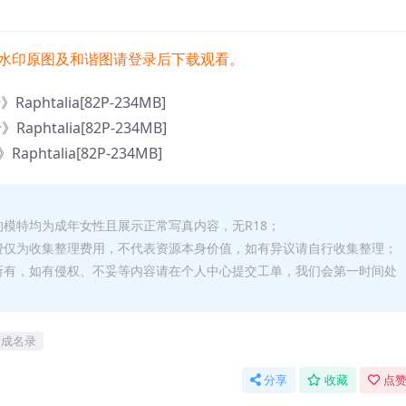
水印原图及和谐图请登录后下载观看。
的模特均为成年女性且展示正常写真内容，无R18；
费仅为收集整理费用，不代表资源本身价值，如有异议请自行收集整理；
所有，如有侵权、不妥等内容请在个人中心提交工单，我们会第一时间处
者成名录
分享
收藏
点赞