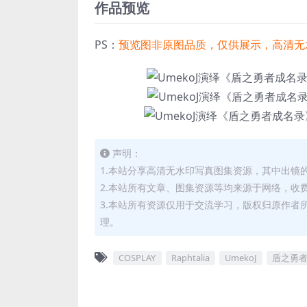
作品预览
PS：
预览图非原图品质，仅供展示，高清无
声明：
1.本站分享高清无水印写真图集资源，其中出镜
2.本站所有文章、图集资源等均来源于网络，收
3.本站所有资源仅用于交流学习，版权归原作者
理。
COSPLAY
Raphtalia
UmekoJ
盾之勇