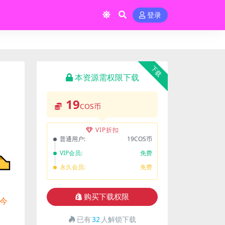
登录
下载
本资源需权限下载
19
COS币
VIP折扣
普通用户:
19COS币
VIP会员:
免费
永久会员:
免费
购买下载权限
。今
已有
32
人解锁下载