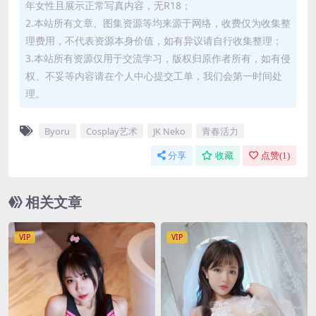
年女性且展示正常写真内容，无R18；
2.本站所有文章、图集资源等均来源于网络，收费仅为收集整
理费用，不代表资源本身价值，如有异议请自行收集整理；
3.本站所有资源仅用于交流学习，版权归原作者所有，如有侵
权、不妥等内容请在个人中心提交工单，我们会第一时间处
理。
Byoru
Cosplay艺术
JK Neko
青春活力
分享
收藏
点赞(
1
)
相关文章
VIP
VIP