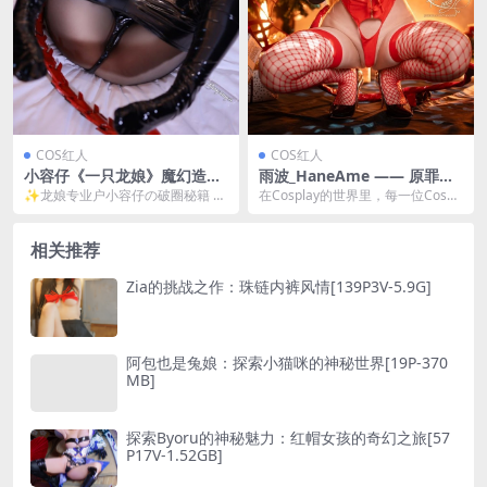
COS红人
COS红人
小容仔《一只龙娘》魔幻造型
雨波_HaneAme —— 原罪修
全解析：龙角鳞片细节大揭秘
女圣诞特别版Cosplay[29P-1
✨龙娘专业户小容仔の破圈秘籍 说
在Cosplay的世界里，每一位Coser
[57P-662MB]
60M]
起小容仔咕咕咕w这位二次元宝藏
都是自己故事的主角，而雨波_Han
女孩，圈内人都会想...
eA...
相关推荐
Zia的挑战之作：珠链内裤风情[139P3V-5.9G]
阿包也是兔娘：探索小猫咪的神秘世界[19P-370
MB]
探索Byoru的神秘魅力：红帽女孩的奇幻之旅[57
P17V-1.52GB]