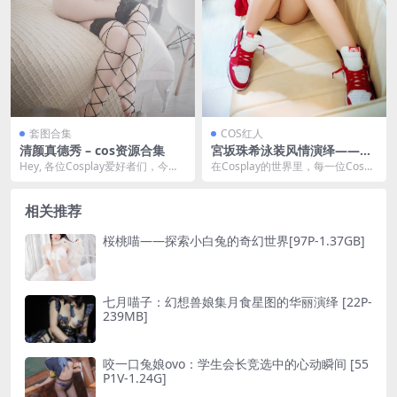
套图合集
COS红人
清颜真德秀 – cos资源合集
宮坂珠希泳装风情演绎——贞
子蜜桃的COSPLAY风采[30P-
Hey, 各位Cosplay爱好者们，今天
在Cosplay的世界里，每一位Coser
388MB]
要给大家安利一位超有才的coser
都是自己故事的主角，而今天，我
——...
们要讲述...
相关推荐
桜桃喵——探索小白兔的奇幻世界[97P-1.37GB]
七月喵子：幻想兽娘集月食星图的华丽演绎 [22P-
239MB]
咬一口兔娘ovo：学生会长竞选中的心动瞬间 [55
P1V-1.24G]