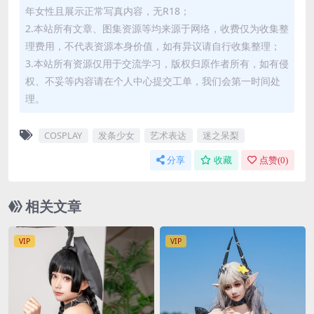
年女性且展示正常写真内容，无R18；
2.本站所有文章、图集资源等均来源于网络，收费仅为收集整
理费用，不代表资源本身价值，如有异议请自行收集整理；
3.本站所有资源仅用于交流学习，版权归原作者所有，如有侵
权、不妥等内容请在个人中心提交工单，我们会第一时间处
理。
COSPLAY
发条少女
艺术表达
迷之呆梨
分享
收藏
点赞(
0
)
相关文章
VIP
VIP