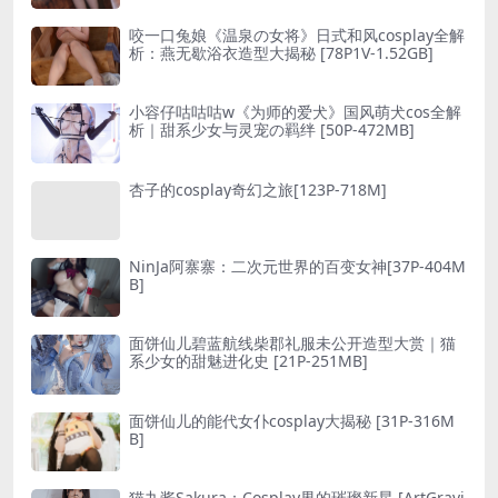
咬一口兔娘《温泉の女将》日式和风cosplay全解
析：燕无歇浴衣造型大揭秘 [78P1V-1.52GB]
小容仔咕咕咕w《为师的爱犬》国风萌犬cos全解
析｜甜系少女与灵宠の羁绊 [50P-472MB]
杏子的cosplay奇幻之旅[123P-718M]
NinJa阿寨寨：二次元世界的百变女神[37P-404M
B]
面饼仙儿碧蓝航线柴郡礼服未公开造型大赏｜猫
系少女的甜魅进化史 [21P-251MB]
面饼仙儿的能代女仆cosplay大揭秘 [31P-316M
B]
猫九酱Sakura：Cosplay界的璀璨新星 [ArtGravi