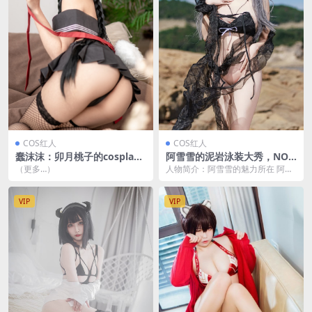
COS红人
COS红人
蠢沫沫：卯月桃子的cosplay
阿雪雪的泥岩泳装大秀，NO.0
风采[40P-462MB]
3系列的绝美呈现[60P-1.02G
（更多…）
人物简介：阿雪雪的魅力所在 阿雪
B]
雪，这个名字在cosplay界可谓是响
当当的。 ...
VIP
VIP