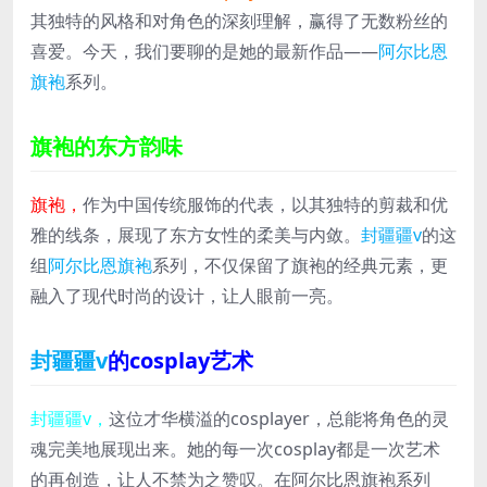
其独特的风格和对角色的深刻理解，赢得了无数粉丝的
喜爱。今天，我们要聊的是她的最新作品——
阿尔比恩
旗袍
系列。
旗袍的东方韵味
旗袍，
作为中国传统服饰的代表，以其独特的剪裁和优
雅的线条，展现了东方女性的柔美与内敛。
封疆疆v
的这
组
阿尔比恩旗袍
系列，不仅保留了旗袍的经典元素，更
融入了现代时尚的设计，让人眼前一亮。
封疆疆v
的cosplay艺术
封疆疆v，
这位才华横溢的cosplayer，总能将角色的灵
魂完美地展现出来。她的每一次cosplay都是一次艺术
的再创造，让人不禁为之赞叹。在阿尔比恩旗袍系列