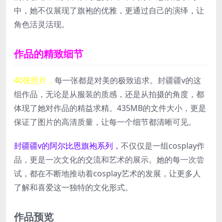
中，她不仅展现了旗袍的优雅，更通过自己的演绎，让
角色活灵活现。
作品的精致细节
40张照片，
每一张都是对美的极致追求。封疆疆v的这
组作品，无论是从服装的质感，还是从拍摄的角度，都
体现了她对作品的精益求精。435MB的文件大小，更是
保证了图片的高清质量，让每一个细节都清晰可见。
封疆疆v的阿尔比恩旗袍系列，
不仅仅是一组cosplay作
品，更是一次文化的交流和艺术的展示。她的每一次尝
试，都在不断地推动着cosplay艺术的发展，让更多人
了解和喜爱这一独特的文化形式。
作品预览