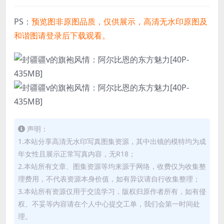
PS：
预览图非原图品质，仅供展示，高清无水印原图及
和谐图请登录后下载观看。
声明：
1.本站分享高清无水印写真图集资源，其中出镜的模特均为成
年女性且展示正常写真内容，无R18；
2.本站所有文章、图集资源等均来源于网络，收费仅为收集整
理费用，不代表资源本身价值，如有异议请自行收集整理；
3.本站所有资源仅用于交流学习，版权归原作者所有，如有侵
权、不妥等内容请在个人中心提交工单，我们会第一时间处
理。