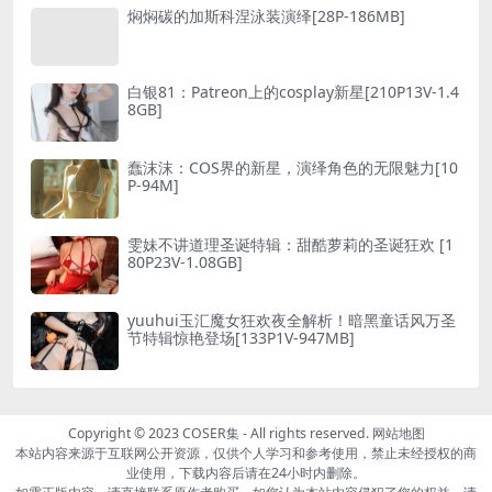
焖焖碳的加斯科涅泳装演绎[28P-186MB]
白银81：Patreon上的cosplay新星[210P13V-1.4
8GB]
蠢沫沫：COS界的新星，演绎角色的无限魅力[10
P-94M]
雯妹不讲道理圣诞特辑：甜酷萝莉的圣诞狂欢 [1
80P23V-1.08GB]
yuuhui玉汇魔女狂欢夜全解析！暗黑童话风万圣
节特辑惊艳登场[133P1V-947MB]
Copyright © 2023
COSER集
- All rights reserved.
网站地图
本站内容来源于互联网公开资源，仅供个人学习和参考使用，禁止未经授权的商
业使用，下载内容后请在24小时内删除。