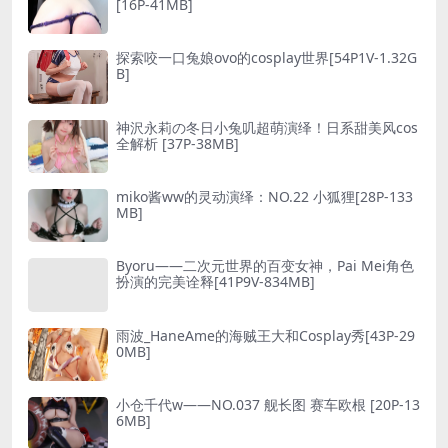
[16P-41MB]
探索咬一口兔娘ovo的cosplay世界[54P1V-1.32G
B]
神沢永莉の冬日小兔叽超萌演绎！日系甜美风cos
全解析 [37P-38MB]
miko酱ww的灵动演绎：NO.22 小狐狸[28P-133
MB]
Byoru——二次元世界的百变女神，Pai Mei角色
扮演的完美诠释[41P9V-834MB]
雨波_HaneAme的海贼王大和Cosplay秀[43P-29
0MB]
小仓千代w——NO.037 舰长图 赛车欧根 [20P-13
6MB]