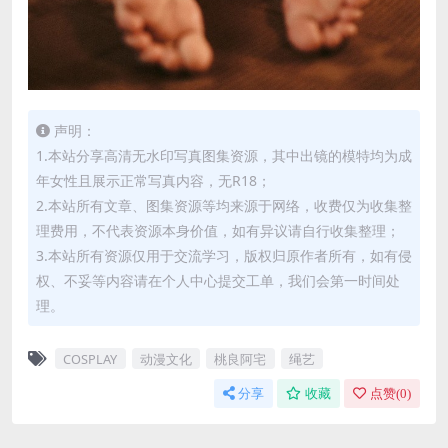
声明：
1.本站分享高清无水印写真图集资源，其中出镜的模特均为成
年女性且展示正常写真内容，无R18；
2.本站所有文章、图集资源等均来源于网络，收费仅为收集整
理费用，不代表资源本身价值，如有异议请自行收集整理；
3.本站所有资源仅用于交流学习，版权归原作者所有，如有侵
权、不妥等内容请在个人中心提交工单，我们会第一时间处
理。
COSPLAY
动漫文化
桃良阿宅
绳艺
分享
收藏
点赞(
0
)