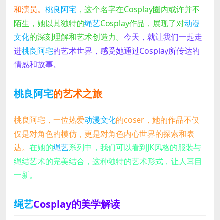
和演员。
桃良阿宅
，这个名字在Cosplay圈内或许并不
陌生，她以其独特的
绳艺
Cosplay作品，展现了对
动漫
文化
的深刻理解和艺术创造力。
今天，就让我们一起走
进
桃良阿宅
的艺术世界，感受她通过Cosplay所传达的
情感和故事。
桃良阿宅
的艺术之旅
桃良阿宅，一位热爱
动漫文化
的coser，她的作品不仅
仅是对角色的模仿，更是对角色内心世界的探索和表
达。
在她的
绳艺
系列中，我们可以看到JK风格的服装与
绳结艺术的完美结合，这种独特的艺术形式，让人耳目
一新。
绳艺
Cosplay的美学解读