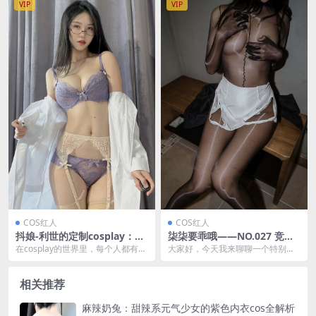
VIP
VIP
COS红人
COS红人
抖娘-利世的定制cosplay：特
柒柒要乖哦——NO.027 竞技
殊治疗演绎 [41P1V-117MB]
水着[54P-671MB]
在cosplay的世界里，每个人都有机
大家好，今天我来聊聊一个特别的
会成为自己心目中的英雄或偶像。
女孩，她就是柒柒要乖哦。 柒柒要
今天，我们要...
乖哦，这个名字听起...
相关推荐
麻辣奶兔：甜辣系元气少女的紫色内衣cos全解析