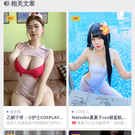
相关文章
VIP
VIP
微密圈
COS红人
乙醇子呀：小护士COSPLAY
Natsuko夏夏子cos碧蓝航线
的魅力演绎[12P3V-937MB]
比叡泳装：元气少女还原夏日
在这个充满创意与热情的COSPLAY
🎀 夏夏子の次元破壁术：当比叡邂
海滩名场面[55P-667MB]
世界里，乙醇子呀以其独特的魅力
逅夏日泳装 要说最近让二次元圈疯
和精湛的演绎技...
狂刷屏的，必须是...