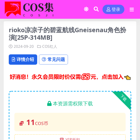
登录
rioko凉凉子的碧蓝航线Gneisenau角色扮
演[25P-314MB]
2024-09-20
COS红人
详情介绍
常见问题
下载
本资源需权限下载
11
COS币
VIP折扣