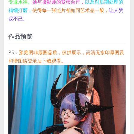
专业水准。
她与摄影师的紧密合作，
以及对后期处理的
精细打磨，
使得每一张照片都如同艺术品一般，
让人赞
叹不已。
作品预览
PS：
预览图非原图品质，仅供展示，高清无水印原图及
和谐图请登录后下载观看。