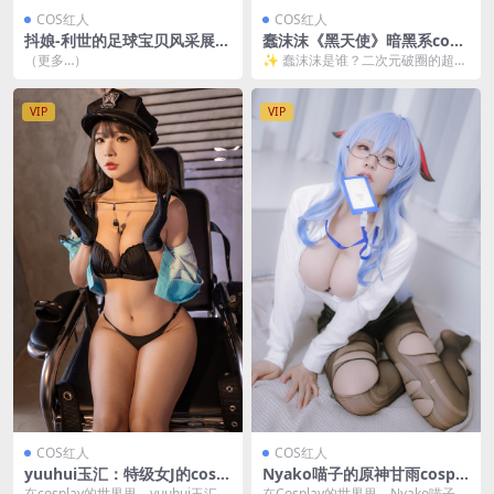
COS红人
COS红人
抖娘-利世的足球宝贝风采展示
蠢沫沫《黑天使》暗黑系cosp
[20P1V-235MB]
lay代表作｜NO.323高清图包
（更多…）
✨ 蠢沫沫是谁？二次元破圈的超强
&拍摄花絮全解析 [238P2V-2.
coser 说到蠢沫沫，cos圈的小伙伴
55GB]
们应该都...
VIP
VIP
COS红人
COS红人
yuuhui玉汇：特级女J的cospl
Nyako喵子的原神甘雨cospla
ay风采 [76P-1.25GB]
y惊艳之作 [79P-348MB]
在cosplay的世界里，yuuhui玉汇以
在Cosplay的世界里，Nyako喵子以