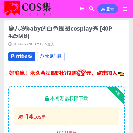
登录
鹿八岁baby的白色围裙cosplay秀 [40P-
425MB]
2024-09-20
COS红人
详情介绍
常见问题
下载
本资源需权限下载
14
COS币
VIP折扣