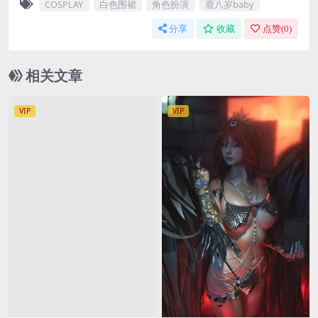
COSPLAY
白色围裙
角色扮演
鹿八岁baby
分享
收藏
点赞(
0
)
相关文章
VIP
VIP