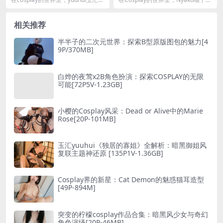
其独特的魅力和才华，成为了众人
其精湛的扮演技巧和对角色的深刻
瞩目的...
理解，再...
相关推荐
半半子的二次元世界：探索B型原版图包的魅力[4
9P/370MB]
白烨的夜莺x2B角色扮演：探索COSPLAY的无限
可能[72P5V-1.23GB]
小樱的Cosplay风采：Dead or Alive中的Marie
Rose[20P-101MB]
玉汇yuuhui《独居的寡姐》全解析：暗黑御姐风
复联主题神还原 [135P1V-1.36GB]
Cosplay界的新星：Cat Demon的魅惑猫耳造型
[49P-894M]
突变的柠檬cosplay作品合集：暗黑风少女与奇幻
角色演绎[20P-46MB]