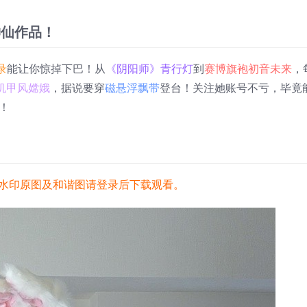
神仙作品！
录
能让你惊掉下巴！从
《阴阳师》青行灯
到
赛博旗袍初音未来
，
机甲风嫦娥
，据说要穿
磁悬浮飘带
登台！关注她账号不亏，毕竟
！
水印原图及和谐图请登录后下载观看。