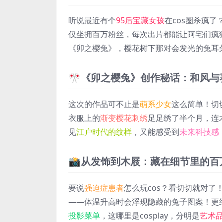
听说最近有个
95后宝藏女孩
在cos圈杀疯
仅坐拥百万粉丝，每次出片都能让阿宅们疯
《卯之樱兔》，樱花树下那对会发光的兔耳
🎌《卯之樱兔》创作秘话：和风
这次的作品可不止是
萌系少女
这么简单！切
衣服上的
渐变樱花刺绣
足足绣了半个月，连
见
江户时代的纹样
，又能感受到
未来科技感
📸从发饰到木屐：藏在细节里的百
要说
强迫症患者
怎么玩cos？看切切就对了
——体温升高时会浮现隐藏的兔子图案！更
投影菜单
，这哪里是cosplay，分明是
艺术