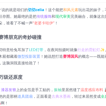
了？说的就是咱们的
切切celia
！这个能把
和风元素
玩出花的妹子，
狂存图。她最绝的是把
传统服饰
和
现代审美
完美融合，就像这次
朵，谁看了不喊一声
“老婆卡哇伊”
！
与赛博朋克的奇妙碰撞
切特意给兔耳加了
LED灯带
，在夜间拍摄时就像
行走的霓虹灯
✨
木屐都藏着
微型投影装置
！她说想打造
赛博国风
的概念——既能
，这脑洞我直接给跪了！
万级还原度
！
漆器发簪
上的金箔是手工贴的，
振袖
里居然缝了
温度感应布料

绝的是那柄
道具团扇
，正面看是
古典水墨画
，转过来居然变成
全
品
啊！