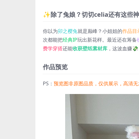
✨除了兔娘？切切celia还有这些
你以为
卯之樱兔
就是巅峰？小姐姐的
作品目
次都能把
经典IP
玩出新花样。最近还在筹备
费学穿搭
还能
收获壁纸素材库
，这波血赚💸
作品预览
PS：
预览图非原图品质，仅供展示，高清无