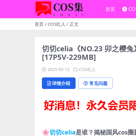
首页
C
首页
COS红人
正文
切切celia《NO.23 卯之
[17P5V-229MB]
2025-05-12
COS红人
详情介绍
常见问题
🌸
切切celia
是谁？揭秘国风cos