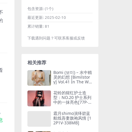
包含资源:
(1个)
不
最近更新:
2025-02-10
的
累计销量:
81
下载遇到问题？可联系客服或反馈
。
相关推荐
看
Bomi (보미) – 水中精
灵的幻想 [Bimilstor
y] Vol.41 In The Wat
er[80P3V-3.60G]
花铃的猩红护士造
型：NO.20 护士系列
中的一抹亮色[77P-2
81M]
️
霜月shimo演绎碧蓝
航线吾妻旗袍风情 [1
息
2P1V-338MB]