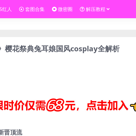
OS红人
套图合集
微密圈
解压教程
樱兔》樱花祭典兔耳娘国风cosplay全解析
圈新晋顶流