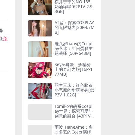
桜井宁宁的NO.135
奶油哞哞[62P1V-2.9
3GB]
AT鲨：探索COSPLAY
的无限魅力[30P-67M
每
B]
能
免
鹿八岁baby的Cospl
ay艺术：生日蛋糕主
题演绎 [50P-643M]
Seya-狮砸：妖精骑
士的奇幻之旅[16P-1
77MB]
羽生三未：红色胶衣
小恶魔的华丽变身[65
P3V-1.02G]
Tomiko的萌系Cospl
ay世界：探索可爱与
创意的融合 [43P1V-1
04MB]
雨波_HaneAme：多
才多艺的Coser演绎