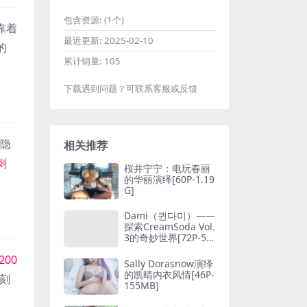
包含资源:
(1个)
靠着
最近更新:
2025-02-10
的
累计销量:
105
下载遇到问题？可联系客服或反馈
隐
相关推荐
刺
桜井宁宁：电玩春丽
的华丽演绎[60P-1.19
G]
Dami（퀸다미）——
探索CreamSoda Vol.
3的奇妙世界[72P-50
2MB]
200
Sally Dorasnow演绎
的凯晴内衣风情[46P-
刻
155MB]