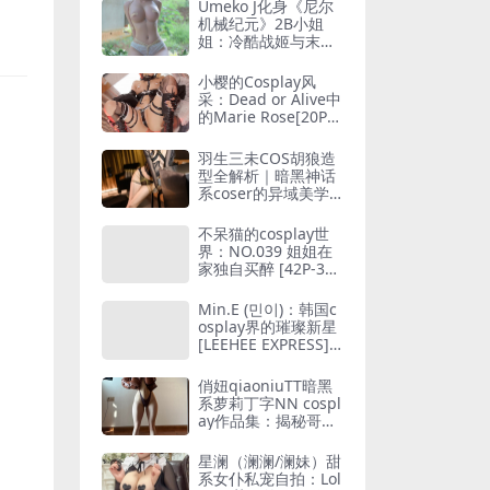
Umeko J化身《尼尔
机械纪元》2B小姐
姐：冷酷战姬与末世
美学的完美碰撞[108
P5V-1.26GB]
小樱的Cosplay风
采：Dead or Alive中
的Marie Rose[20P-1
01MB]
羽生三未COS胡狼造
型全解析｜暗黑神话
系coser的异域美学
[47P-879MB]
不呆猫的cosplay世
界：NO.039 姐姐在
家独自买醉 [42P-374
M]
Min.E (민이)：韩国c
osplay界的璀璨新星
[LEEHEE EXPRESS] L
ERB-022B[45P-415
MB]
俏妞qiaoniuTT暗黑
系萝莉丁字NN cospl
ay作品集：揭秘哥特
风造型与角色还原技
巧 [20P-54MB]
星澜（澜澜/澜妹）甜
系女仆私宠自拍：Lol