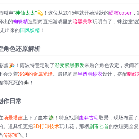
指喊声
“神仙太太”
💫！这位从2016年就开始活跃的
硬核coser
，
释出的
蜘蛛精
造型简直把游戏里的
暗黑美学
玩明白了，蛛丝缠绕
里走出来的
国风妖精
！
空角色还原解析
彩蛋🎉！雨波特意定制了
渐变紫黑假发
来贴合角色设定，发间若
下会泛着
冷冽的金属光泽
。最绝的是
半透明纱衣
设计，搭配
暗纹
捏得死死的🕷️！
创作日常
在
场景搭建
上下了血本💸！特意找到
废弃古宅
取景，现场布置了
的。道具组更把
3D打印技术
玩出花，那柄
剧毒匕首
的纹理完全复
当
传家宝
🔪！