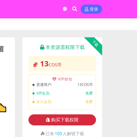
登录
下载
媚
本资源需权限下载
13
COS币
VIP折扣
普通用户:
13COS币
VIP会员:
免费
永久会员:
免费
购买下载权限
已有
105
人解锁下载