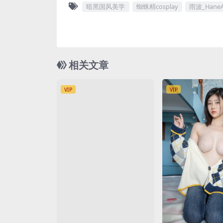
暗黑国风美学
蜘蛛精cosplay
雨波_Hane
相关文章
VIP
VIP