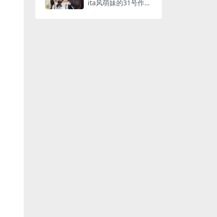
ita风萌妹的31号作品
全解析 [45P5V-654M
B]