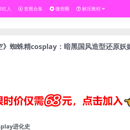
OS红人
套图合集
微密圈
解压教程
空》蜘蛛精cosplay：暗黑国风造型还原妖
play进化史