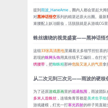
提到
雨波_HaneAme
，圈内人都会竖起大拇
对
黑神话悟空
系列的精湛还原火出圈。最新
束腰配上妖冶眼妆，活脱脱就是从游戏CG
蛛丝缠绕的视觉盛宴——黑神话悟
这组
33张高清图包
里藏着太多细节控狂喜的
若现的
蛛网头饰
用真丝线手工编织，在打光
绣腰带
，把
蜘蛛精
那种
危险又迷人的气质
拿
从二次元到三次元——雨波的硬核
为了还原
游戏原画
里的
诡谲氛围
，雨波团队
多米人造蛛丝
，连墙角青苔都是
美术生手绘
游戏建模，灯光一打
寒光四射
的样子简直能