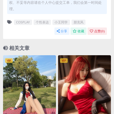
权、不妥等内容请在个人中心提交工单，我们会第一时间处
理。
COSPLAY
个性表达
小王同学
朋克风
分享
收藏
点赞(
0
)
相关文章
VIP
VIP