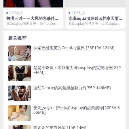
COS红人
COS红人
桜满三时——大凤的恋慕伴侣
水淼aqua演绎碧蓝档案天雨亚
演绎 [20P-181M]
子礼服 [146P-320M]
在Cosplay的世界里，每个coser都
在Cosplay的世界里，水淼aqua以
是自己故事的主角，而桜满三时就
其独特的魅力和精湛的扮演技巧，
是其中一...
成为了众多...
相关推荐
探索玫桃泡芙的Cosplay世界 [38P10V-124M]
楚楚不吃鱼：黑丝魅力与cosplay的完美结合[21P
-44M]
脸红Dearie的高领黑丝魅力秀[55P-144MB]
安妮_yoyo：护士风Cosplay的甜美演绎[20P3V-3
56MB]
陈妮妮的皮衣风情 [15P-14M]