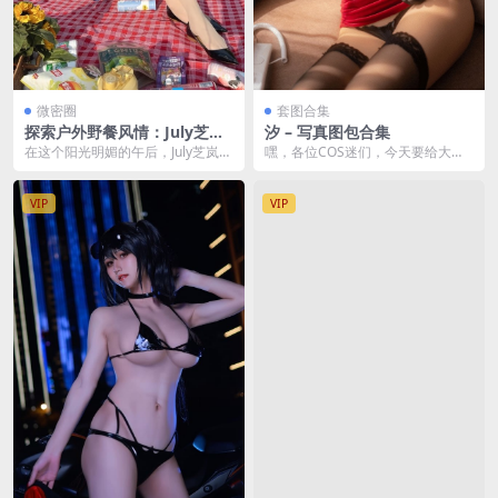
微密圈
套图合集
探索户外野餐风情：July芝岚
汐 – 写真图包合集
的Cosplay风采 [59P-89M]
在这个阳光明媚的午后，July芝岚以
嘿，各位COS迷们，今天要给大家
她独有的魅力，为我们带来了一场
介绍的是一位超级有料的COSER
视觉盛宴。户外...
——汐！ 汐，这...
VIP
VIP