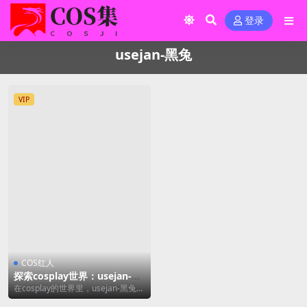
登录
usejan-黑兔
VIP
COS红人
探索cosplay世界：usejan-黑
兔的奇幻之旅[33P/89MB]
在cosplay的世界里，usejan-黑兔以
其独特的风格和精湛的技艺，成为了