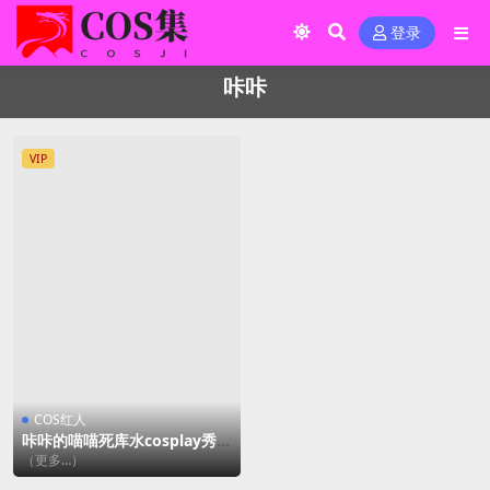
登录
咔咔
VIP
COS红人
咔咔的喵喵死库水cosplay秀[1
0P-30MB]
（更多…）